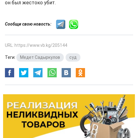
он был жестоко убит.
Сообщи свою новость:
URL: https://www.vb.kg/205144
Теги:
Медет Садыркулов
,
суд