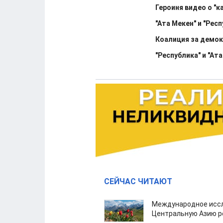
Героиня видео о "
"Ата Мекен" и "Рес
Коалиция за демок
"Республика" и "А
СЕЙЧАС ЧИТАЮТ
Международное иссл
Центральную Азию р