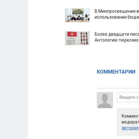
В Минпросвещения в
использовании бюдж
Более двадцати пис
Антологию тюркских
КОММЕНТАРИИ
Коммент
модерат
авториз