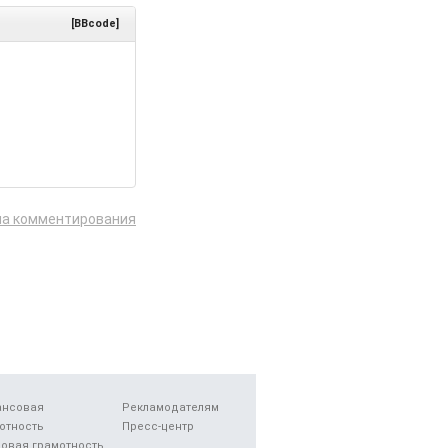
[BBcode]
ла комментирования
ансовая
Рекламодателям
отность
Пресс-центр
овая грамотность