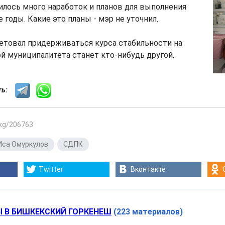
лось много наработок и планов для выполнения
 годы. Какие это планы - мэр не уточнил.
етовал придерживаться курса стабильности на
вой муниципалитета станет кто-нибудь другой.
сть:
.kg/206763
Иса Омуркулов
,
СДПК
Twitter
Вконтакте
 В БИШКЕКСКИЙ ГОРКЕНЕШ
(223 материалов)