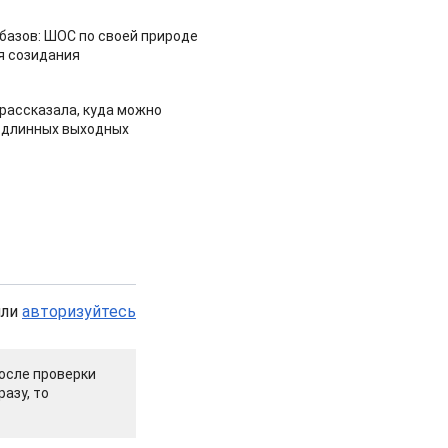
азов: ШОС по своей природе
я созидания
рассказала, куда можно
 длинных выходных
или
авторизуйтесь
осле проверки
азу, то