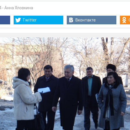
4
-
Анна Яловкина
Twitter
Вконтакте