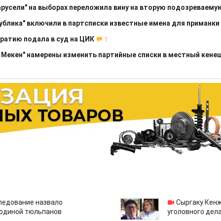
карусели" на выборах переложила вину на вторую подозреваему
публика" включили в партсписки известные имена для приманки
ратию подала в суд на ЦИК
1
та Мекен" намерены изменить партийные списки в местный кене
едование назвало
Сыргаку Кен
одиной тюльпанов
уголовного дела