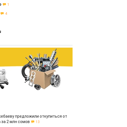
ю
1
4
ш
жебаеву предложили откупиться от
 за 2 млн сомов
13