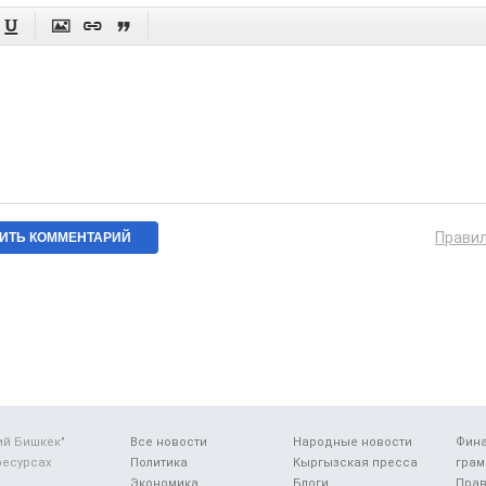




Прави
ий Бишкек"
Все новости
Народные новости
Фин
ресурсах
Политика
Кыргызская пресса
грам
Экономика
Блоги
Прав