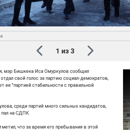
на
1 из 3
ря, мэр Бишкека Иса Омуркулов сообщил
 отдал свой голос за партию социал-демократов,
ет ее "партией стабильности с правильной
лова, среди партий много сильных кандидатов,
 пал на СДПК.
тметил, что за время его пребывания в этой