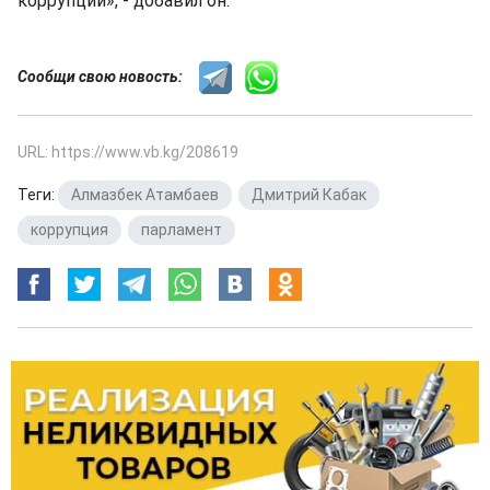
коррупции», - добавил он.
Сообщи свою новость:
URL: https://www.vb.kg/208619
Теги:
Алмазбек Атамбаев
,
Дмитрий Кабак
,
коррупция
,
парламент