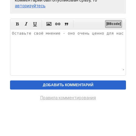
комментарий был опубликован сразу, то
авторизуйтесь






[BBcode]
Правила комментирования