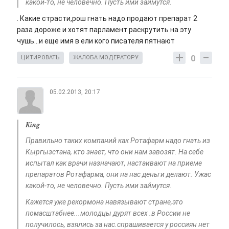
какой-то, не человечно. Пусть ими займутся.
. Какие страсти,рош гнать надо.продают препарат 2
раза дороже и хотят парламент раскрутить на эту
чушь...и еще имя в ели кого писателя пятнают
0
ЦИТИРОВАТЬ
ЖАЛОБА МОДЕРАТОРУ
05.02.2013, 20:17
King
Правильно таких компаний как Ротафарм надо гнать из
Кыргызстана, кто знает, что они нам завозят. На себе
испытал как врачи назначают, настаивают на приеме
препаратов Ротафарма, они на нас деньги делают. Ужас
какой-то, не человечно. Пусть ими займутся.
Кажется уже рекормона навязывают стране,это
помасштабнее...молодцы дурят всех .в России не
получилось, взялись за нас.спрашивается у россиян нет