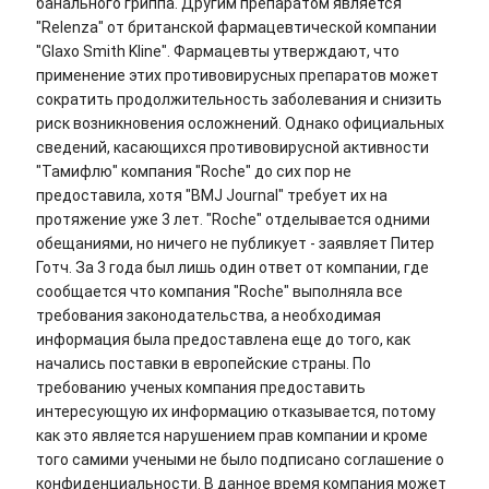
банального гриппа. Другим препаратом является
"Relenza" от британской фармацевтической компании
"Glaxo Smith Kline". Фармацевты утверждают, что
применение этих противовирусных препаратов может
сократить продолжительность заболевания и снизить
риск возникновения осложнений. Однако официальных
сведений, касающихся противовирусной активности
"Тамифлю" компания "Roche" до сих пор не
предоставила, хотя "BMJ Journal" требует их на
протяжение уже 3 лет. "Roche" отделывается одними
обещаниями, но ничего не публикует - заявляет Питер
Готч. За 3 года был лишь один ответ от компании, где
сообщается что компания "Roche" выполняла все
требования законодательства, а необходимая
информация была предоставлена еще до того, как
начались поставки в европейские страны. По
требованию ученых компания предоставить
интересующую их информацию отказывается, потому
как это является нарушением прав компании и кроме
того самими учеными не было подписано соглашение о
конфиденциальности. В данное время компания может