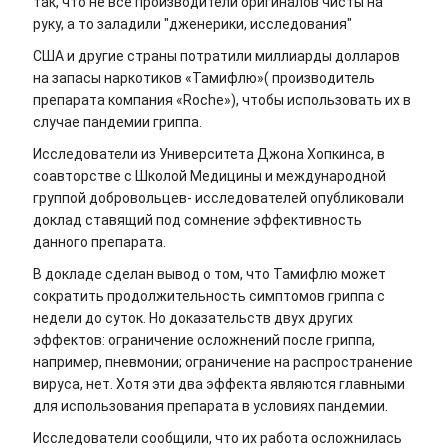
так, что не все производители оригиналов чисты на
руку, а то заладили "дженерики, исследования"
США и другие страны потратили миллиарды долларов
на запасы наркотиков «Тамифлю»( производитель
препарата компания «Roche»), чтобы использовать их в
случае пандемии гриппа.
Исследователи из Университета Джона Хопкинса, в
соавторстве с Школой Медицины и международной
группой добровольцев- исследователей опубликовали
доклад ставящий под сомнение эффективность
данного препарата.
В докладе сделан вывод о том, что Тамифлю может
сократить продолжительность симптомов гриппа с
недели до суток. Но доказательств двух других
эффектов: ограничение осложнений после гриппа,
например, пневмонии; ограничение на распространение
вируса, нет. Хотя эти два эффекта являются главными
для использования препарата в условиях пандемии.
Исследователи сообщили, что их работа осложнилась