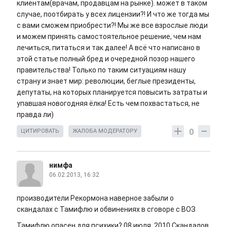
клиентам(врачам, продавцам на рынке). может в таком
случае, поотбирать у всех лицензии?! И что же тогда мы
с вами сможем приобрести?! Мы же все взрослые люди
и можем принять самостоятельное решение, чем нам
лечиться, питаться и так далее! А всё что написано в
этой статье полный бред и очередной позор нашего
правительства! Только по таким ситуациям нашу
страну и знает мир: революции, беглые президенты,
депутаты, на которых планируется повысить затраты и
упавшая новогодняя ёлка! Есть чем похвастаться, не
правда ли)
0
ЦИТИРОВАТЬ
ЖАЛОБА МОДЕРАТОРУ
нимфа
06.02.2013, 16:32
производители Рекормона наверное забыли о
скандалах с Тамифлю и обвинениях в сговоре с ВОЗ
Тамифлю опасен для психики? 08 июля, 2010 Скандалов