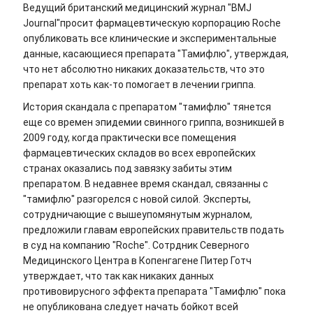
Ведущий британский медицинский журнал "BMJ
Journal"просит фармацевтическую корпорацию Roche
опубликовать все клинические и экспериментальные
данные, касающиеся препарата "Тамифлю", утверждая,
что нет абсолютно никаких доказательств, что это
препарат хоть как-то помогает в лечении гриппа.
История скандала с препаратом "тамифлю" тянется
еще со времен эпидемии свинного гриппа, возникшей в
2009 году, когда практически все помещения
фармацевтических складов во всех европейских
странах оказались под завязку забиты этим
препаратом. В недавнее время скандал, связанны с
"тамифлю" разгорелся с новой силой. Эксперты,
сотрудничающие с вышеупомянутым журналом,
предложили главам европейских правительств подать
в суд на компанию "Roсhe". Сотрдник Северного
Медицинского Центра в Копенгагене Питер Готч
утверждает, что так как никаких данных
противовирусного эффекта препарата "Тамифлю" пока
не опубликована следует начать бойкот всей