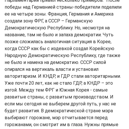
Парламентарий привел несколько примеров. "После
победы над Германией страны-победители поделили
ее на четыре зоны. Франция, Германия и Америка
создали зону ФРГ, а СССР – Германскую
Демократическую Республику. Но, несмотря на
название, там не было и запаха демократии. Чуть
позже сложилась аналогичная ситуация в Корее,
когда СССР как бы с издевкой создал Корейскую
Народную Демократическую Республику, где также
не было и намека на демократию. СССР силой
опирался на вертикаль власти и установил
авторитаризм. И КНДР, и ГДР стали авторитарными.
Уже почти 20 лет, как не стало ГДР, а КНДР – это
изгой. Между тем ФРГ и Южная Корея - самые
развитые страны, с развитым производством. И
если мы сегодня не выберем другой путь, у нас не
будет развития. В демократической стране мэра
выбирают горожане, мэр отчитывается перед
горожанами, он смотрит им в глаза. Нужны прямые