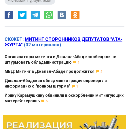
Чыныбай Турсунбеков
СЮЖЕТ:
МИТИНГ СТОРОННИКОВ ДЕПУТАТОВ "АТА-
ЖУРТА"
(32 материалов)
Организаторы митинга в Джалал-Абаде пообещали не
штурмовать обладминистрацию
1
МВД: Митинг в Джалал-Абаде продолжится
5
Джалал-Абадская обладминистрация опровергла
информацию о "конном штурме"
1
Ирину Карамушкину обвинили в оскорблении митингующих
матерей-героинь
6