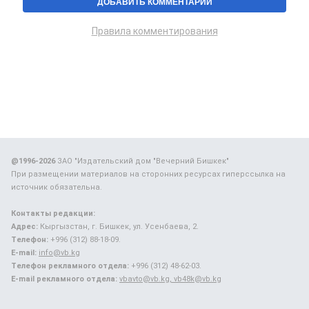
Правила комментирования
@1996-2026
ЗАО "Издательский дом "Вечерний Бишкек"
При размещении материалов на сторонних ресурсах гиперссылка на
источник обязательна.
Контакты редакции:
Адрес:
Кыргызстан, г. Бишкек, ул. Усенбаева, 2.
Телефон:
+996 (312) 88-18-09.
E-mail:
info@vb.kg
Телефон рекламного отдела:
+996 (312) 48-62-03.
E-mail рекламного отдела:
vbavto@vb.kg, vb48k@vb.kg