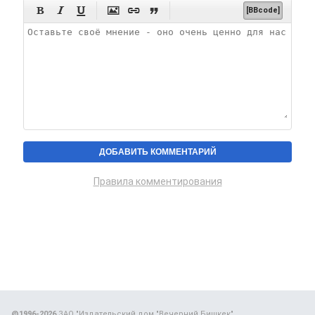






[BBcode]
Правила комментирования
@1996-2026
ЗАО "Издательский дом "Вечерний Бишкек"