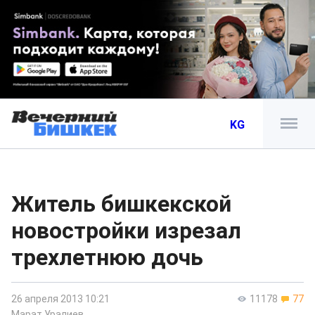
KG
Житель бишкекской
новостройки изрезал
трехлетнюю дочь
26 апреля 2013 10:21
11178
77
Марат Уралиев