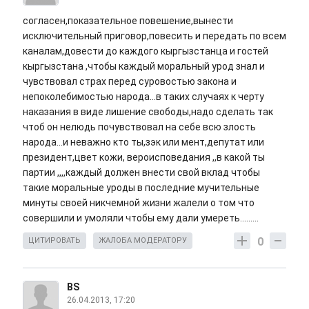
согласен,показательное повешение,вынести
исключительный приговор,повесить и передать по всем
каналам,довести до каждого кыргызстанца и гостей
кыргызстана ,чтобы каждый моральный урод знал и
чувствовал страх перед суровостью закона и
непоколебимостью народа...в таких случаях к черту
наказания в виде лишение свободы,надо сделать так
чтоб он нелюдь почувствовал на себе всю злость
народа...и неважно кто ты,зэк или мент,депутат или
президент,цвет кожи, вероисповедания ,,в какой ты
партии ,,,,каждый должен внести свой вклад чтобы
такие моральные уроды в последние мучительные
минуты своей никчемной жизни жалели о том что
совершили и умоляли чтобы ему дали умереть.........
0
ЦИТИРОВАТЬ
ЖАЛОБА МОДЕРАТОРУ
BS
26.04.2013, 17:20