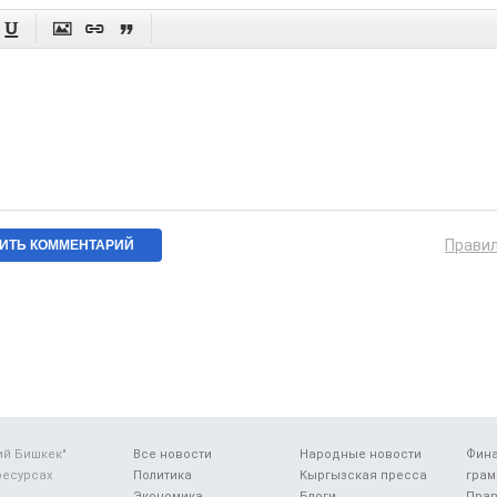




Прави
ий Бишкек"
Все новости
Народные новости
Фин
ресурсах
Политика
Кыргызская пресса
грам
Экономика
Блоги
Прав