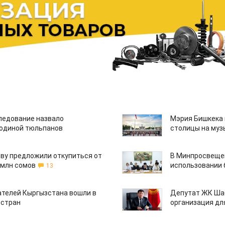
едование назвало
Мэрия Бишкека 
одиной тюльпанов
столицы на муз
ву предложили откупиться от
В Минпросвещен
 млн сомов
использовании
13
ателей Кыргызстана вошли в
Депутат ЖК Шаб
 стран
организация дл