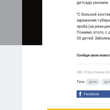
детсада уволили.
"С больной конта
заражения туберк
проба (на реакци
Помимо этого, с 
30 детей. Заболе
Сообщи свою ново
URL: https://www.vb
Теги:
дети
,
дет
Facebook