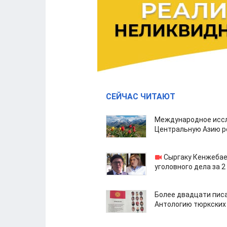
СЕЙЧАС ЧИТАЮТ
Международное иссл
Центральную Азию р
Сыргаку Кенжебае
уголовного дела за 2
Более двадцати пис
Антологию тюркских