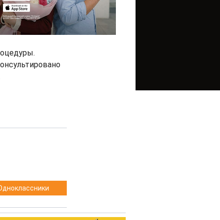
роцедуры.
консультировано
.
Одноклассники