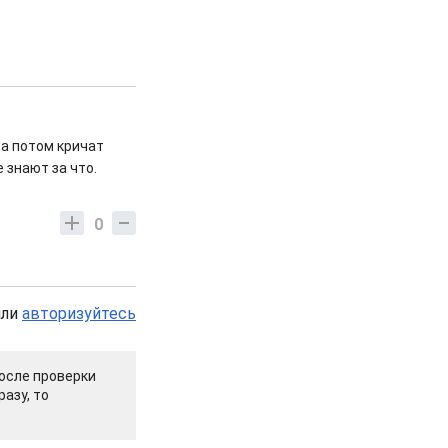
а потом кричат
 знают за что.
0
или
авторизуйтесь
осле проверки
азу, то