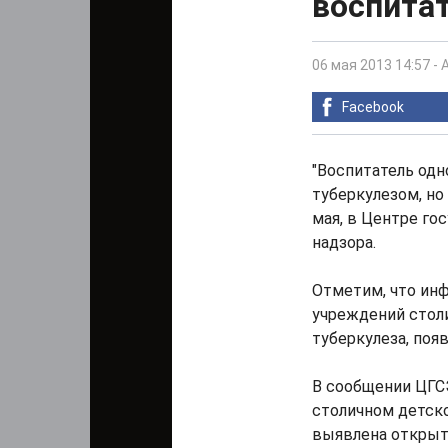
воспита
06 мая 2013 14:57
-
Facebook
"Воспитатель одн
туберкулезом, но 
мая, в Центре го
надзора.
Отметим, что инф
учреждений стол
туберкулеза, появ
В сообщении ЦГСЭ
столичном детско
выявлена открыта