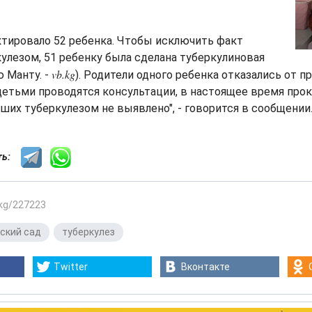
ктировало 52 ребенка. Чтобы исключить факт
улезом, 51 ребенку была сделана туберкулиновая
vb.kg
ю Манту. -
). Родители одного ребенка отказались от п
детьми проводятся консультации, в настоящее время про
вших туберкулезом не выявлено", - говорится в сообщении
сть:
.kg/227223
ский сад
,
туберкулез
Twitter
Вконтакте