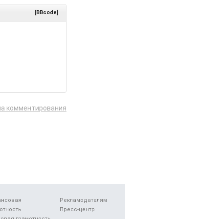
[BBcode]
ла комментирования
ансовая
Рекламодателям
отность
Пресс-центр
овая грамотность