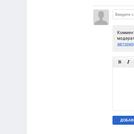
Коммент
модерат
авториз

