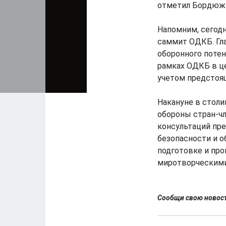
отметил Бордюж
Напомним, сегодн
саммит ОДКБ. Гл
оборонного потен
рамках ОДКБ в це
учетом предстоя
Накануне в столи
обороны стран-ч
консультаций пр
безопасности и об
подготовке и пр
миротворческими
Сообщи свою ново