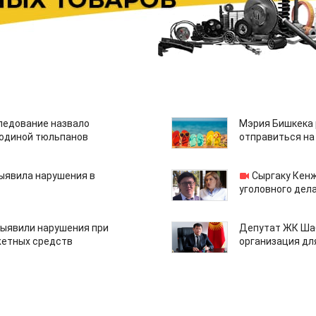
едование назвало
Мэрия Бишкека 
одиной тюльпанов
отправиться на
ыявила нарушения в
Сыргаку Кен
уголовного дела
ыявили нарушения при
Депутат ЖК Шаб
етных средств
организация дл