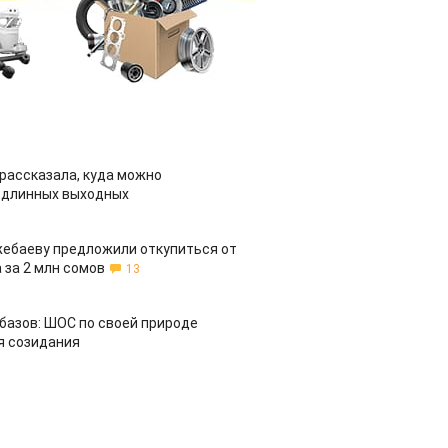
рассказала, куда можно
 длинных выходных
жебаеву предложили откупиться от
 за 2 млн сомов
13
азов: ШОС по своей природе
я созидания