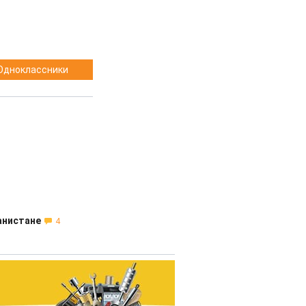
Одноклассники
анистане
4