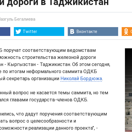
й дороги в Таджикистан
Назгуль Бегалиева
Twitter
Вконтакте
Б поручат соответствующим ведомствам
можность строительства железной дороги
ан - Кыргызстан - Таджикистан. Об этом сегодня,
ке по итогам неформального саммита ОДКБ
ный секретарь организации
Николай Бордюжа
.
анный вопрос не касается темы саммита, но тем
ался главами государств-членов ОДКБ.
рились, что дадут поручения соответствующим
ать вопрос о целесообразности и
зможности реализации данного проекта", -