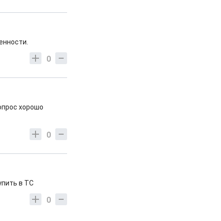
ленности.
0
вопрос хорошо
0
упить в ТС
0