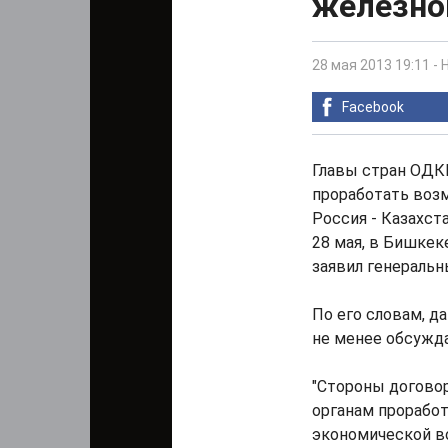
железно
28 мая 2013 19:11
-
Facebook
Главы стран ОДК
проработать воз
Россия - Казахст
28 мая, в Бишке
заявил генераль
По его словам, д
не менее обсужд
"Стороны догово
органам проработ
экономической во