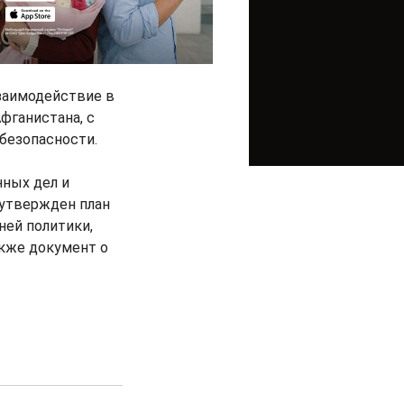
взаимодействие в
фганистана, с
безопасности.
нных дел и
 утвержден план
ей политики,
также документ о