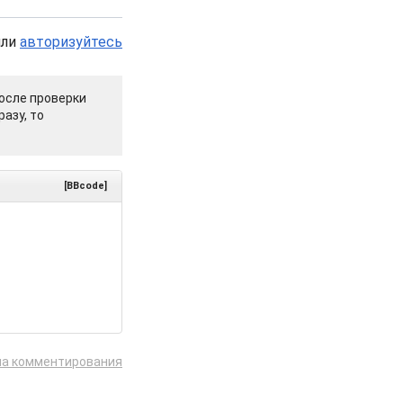
или
авторизуйтесь
осле проверки
азу, то
[BBcode]
ла комментирования