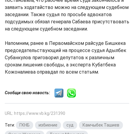
постановила, что рабочее время суда закончилось и
заявить ходатайство можно на следующем судебном
заседании. Также судья по просьбе адвокатов
подсудимых обязал генерала Сабаева присутствовать
на следующем судебном заседании.
Напомним, ранее в Первомайском райсуде Бишкека
председательствующий на процессе судья Адылбек
Субанкулов приговорил депутатов к различным
срокам лишения свободы, а эксперта Кубатбека
Кожоналиева оправдал по всем статьям.
Сообщи свою новость:
URL: https://www.vb.kg/231390
Теги:
ГКНБ
,
избиение
,
суд
,
Камчыбек Ташиев
,