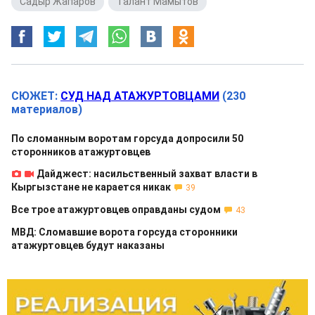
Садыр Жапаров
,
Талант Мамытов
СЮЖЕТ:
СУД НАД АТАЖУРТОВЦАМИ
(230
материалов)
По сломанным воротам горсуда допросили 50
сторонников атажуртовцев
Дайджест: насильственный захват власти в
Кыргызстане не карается никак
39
Все трое атажуртовцев оправданы судом
43
МВД: Сломавшие ворота горсуда сторонники
атажуртовцев будут наказаны