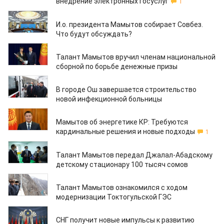
внедрение электронных госуслуг
1
24.12.2020
И.о. президента Мамытов собирает Совбез.
Что будут обсуждать?
23.12.2020
Талант Мамытов вручил членам национальной
сборной по борьбе денежные призы
22.12.2020
В городе Ош завершается строительство
новой инфекционной больницы
22.12.2020
Мамытов об энергетике КР: Требуются
кардинальные решения и новые подходы
1
21.12.2020
Талант Мамытов передал Джалал-Абадскому
детскому стационару 100 тысяч сомов
20.12.2020
Талант Мамытов ознакомился с ходом
модернизации Токтогульской ГЭС
19.12.2020
СНГ получит новые импульсы к развитию