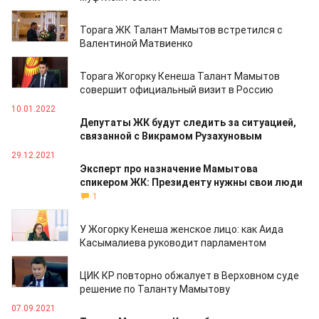
22.02.2022
Торага ЖК Талант Мамытов встретился с
Валентиной Матвиенко
18.02.2022
Торага Жогорку Кенеша Талант Мамытов
совершит официальный визит в Россию
10.01.2022
Депутаты ЖК будут следить за ситуацией,
связанной с Викрамом Рузахуновым
29.12.2021
Эксперт про назначение Мамытова
спикером ЖК: Президенту нужны свои люди
1
04.11.2021
У Жогорку Кенеша женское лицо: как Аида
Касымалиева руководит парламентом
02.11.2021
ЦИК КР повторно обжалует в Верховном суде
решение по Таланту Мамытову
07.09.2021