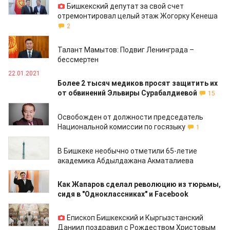
Бишкекский депутат за свой счет
отремонтировал целый этаж Жогорку Кенеша
2
27.01.2021
Талант Мамытов: Подвиг Ленинграда –
бессмертен
22.01.2021
Более 2 тысяч медиков просят защитить их
от обвинений Эльвиры Сурабалдиевой
15
21.01.2021
Освобожден от должности председатель
Национальной комиссии по госязыку
1
19.01.2021
В Бишкеке необычно отметили 65-летие
академика Абдылдажана Акматалиева
11.01.2021
Как Жапаров сделал революцию из тюрьмы,
сидя в "Одноклассниках" и Facebook
07.01.2021
Епископ Бишкекский и Кыргызстанский
Даниил поздравил с Рождеством Христовым