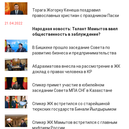
24.04.2022
Торага Жогорку Кенеша поздравил
православных христиан с праздником Пасхи
21.04.2022
Народная новость: Талант Мамытов ввел
общественность в заблуждение?
05.04.2022
В Бишкеке прошло заседание Совета по
развитию бизнеса и предпринимательства
03.04.2022
Абдрахматова внесла на рассмотрение в ЖК
доклад о правах человека в КР
27.03.2022
Спикер примет участие в юбилейном
заседании Совета МПА СНГ в Казахстане
23.03.2022
Спикер ЖК встретился со старейшиной
тюркских государств Бинали Йылдырымом
23.02.2022
Спикер ЖК Мамытов встретился с главным
муфтием России