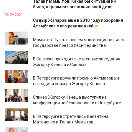
Талант Мамытов: Какая бы ситуация ни
была, парламент выполнил свой долг
03.09.2021
Садыр Жапаров еще в 2010 году похоронил
Атамбаева с его революцией
3
01.09.2021
Мамытов: Пусть в нашем многонациональном
государстве поется песня единства!
29.04.2021
В Бишкеке проходят экстренные заседания
Жогорку Кенеша и Совбеза
18.04.2021
В Петербурге вручили премию Айтматова и
наградили спикера Жогорку Кенеша
17.04.2021
Спикер Жогорку Кенеша выступил на
конференции по безопасности в Петербурге
16.04.2021
В Петербурге встретились Валентина
Матвиенко и Талант Мамытов
05.02.2021