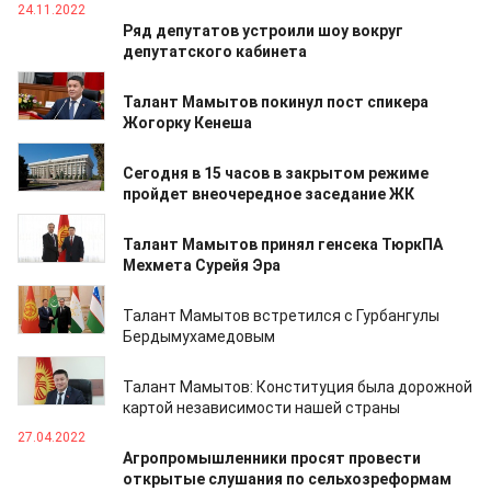
24.11.2022
Ряд депутатов устроили шоу вокруг
депутатского кабинета
05.10.2022
Талант Мамытов покинул пост спикера
Жогорку Кенеша
18.09.2022
Сегодня в 15 часов в закрытом режиме
пройдет внеочередное заседание ЖК
23.06.2022
Талант Мамытов принял генсека ТюркПА
Мехмета Сурейя Эра
13.05.2022
Талант Мамытов встретился с Гурбангулы
Бердымухамедовым
05.05.2022
Талант Мамытов: Конституция была дорожной
картой независимости нашей страны
27.04.2022
Агропромышленники просят провести
открытые слушания по сельхозреформам