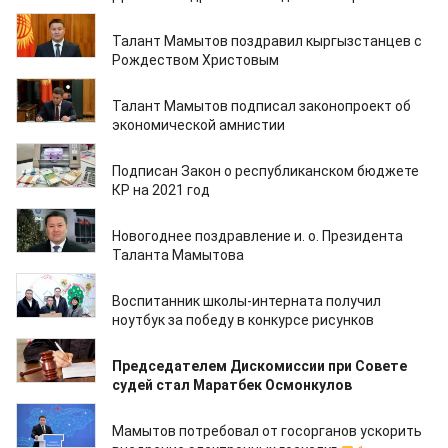
07.01.2021
Талант Мамытов поздравил кыргызстанцев с
Рождеством Христовым
05.01.2021
Талант Мамытов подписал законопроект об
экономической амнистии
04.01.2021
Подписан Закон о республиканском бюджете
КР на 2021 год
01.01.2021
Новогоднее поздравление и. о. Президента
Таланта Мамытова
31.12.2020
Воспитанник школы-интерната получил
ноутбук за победу в конкурсе рисунков
29.12.2020
Председателем Дискомиссии при Совете
судей стал Маратбек Осмонкулов
28.12.2020
Мамытов потребовал от госорганов ускорить