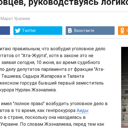
вцев, руководствуясь логик
-
Марат Уралиев
Twitter
Вконтакте
считаю правильным, что возбудил уголовное дело
атов от "Ата-Журта", хотя в законе это не
 заявил сегодня, 10 июня, во время судебного
по делу депутатов парламента от фракции "Ата-
 Ташиева, Садыра Жапарова и Таланта
кекском горсуде бывший первый заместитель
курора Нурлан Жээналиев.
н имел "полное право" возбудить уголовное дело в
тов в то время, как генпрокурора
Аиды
о в стране, поскольку она находилась в
Украине. По словам Жээналиева, перед тем как