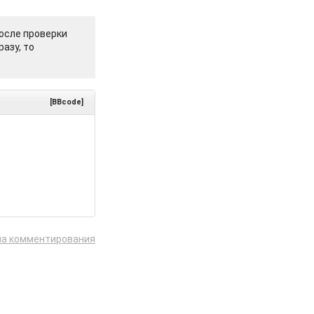
осле проверки
азу, то
[BBcode]
ла комментирования