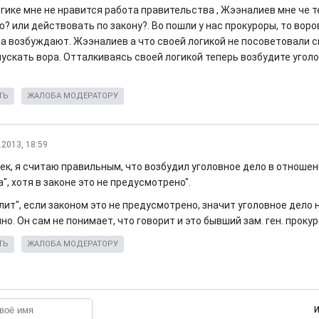
огике мне не нравится работа правительства , Жээналиев мне че 
 или действовать по закону?. Во пошли у нас прокуроры, то воро
ла возбуждают. Жээналиев а что своей логикой не посоветовали 
пускать вора. Отталкиваясь своей логикой теперь возбудите угол
ТЬ
ЖАЛОБА МОДЕРАТОРУ
.2013, 18:59
век, я считаю правильным, что возбудил уголовное дело в отноше
", хотя в законе это не предусмотрено".
лит", если законом это не предусмотрено, значит уголовное дело 
о. Он сам не понимает, что говорит и это бывший зам. ген. прокур
ТЬ
ЖАЛОБА МОДЕРАТОРУ