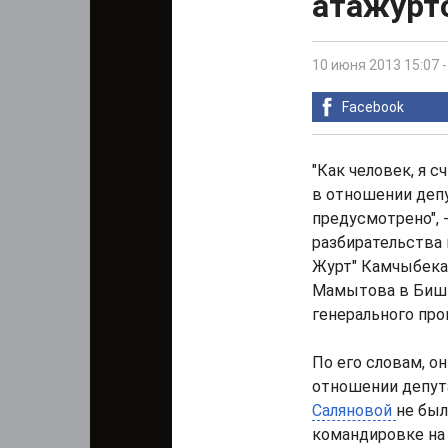
атажурто
10 июня 2013 15:07
Facebook
"Как человек, я 
в отношении депут
предусмотрено", -
разбирательства 
Журт" Камчыбека
Мамытова в Биш
генерального про
По его словам, о
отношении депута
Саляновой
не был
командировке на 