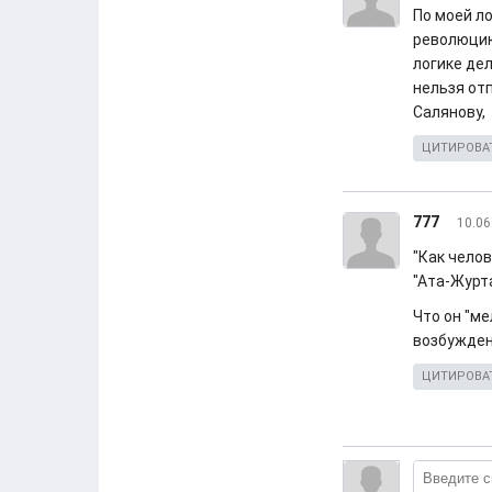
По моей л
революцию?
логике де
нельзя от
Салянову,
ЦИТИРОВА
777
10.06
"Как чело
"Ата-Журта
Что он "ме
возбужденн
ЦИТИРОВА