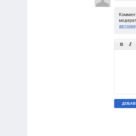
Коммент
модерат
авториз

