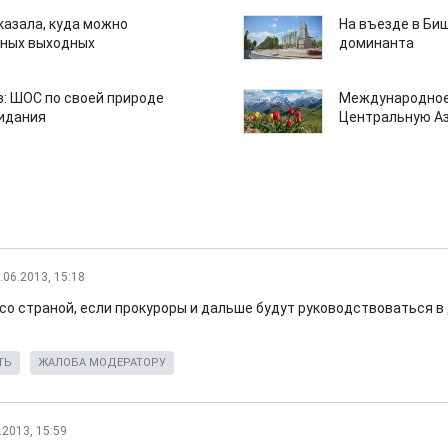
казала, куда можно
На въезде в Би
нных выходных
доминанта
: ШОС по своей природе
Международное
зидания
Центральную А
.06.2013, 15:18
со страной, если прокуроры и дальше будут руководствоваться в д
ТЬ
ЖАЛОБА МОДЕРАТОРУ
.2013, 15:59