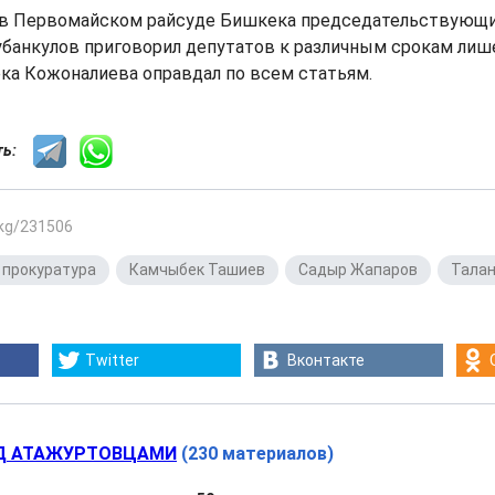
 в Первомайском райсуде Бишкека председательствующи
банкулов приговорил депутатов к различным срокам лиш
ка Кожоналиева оправдал по всем статьям.
сть:
.kg/231506
 прокуратура
,
Камчыбек Ташиев
,
Садыр Жапаров
,
Тала
Twitter
Вконтакте
Д АТАЖУРТОВЦАМИ
(230 материалов)