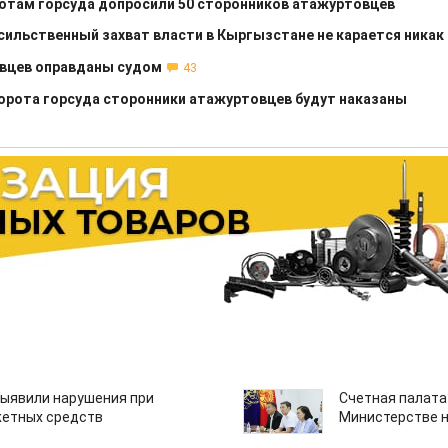
отам горсуда допросили 50 сторонников атажуртовцев
сильственный захват власти в Кыргызстане не карается никак
овцев оправданы судом
43
рота горсуда сторонники атажуртовцев будут наказаны
ыявили нарушения при
Счетная палата
етных средств
Министерстве н