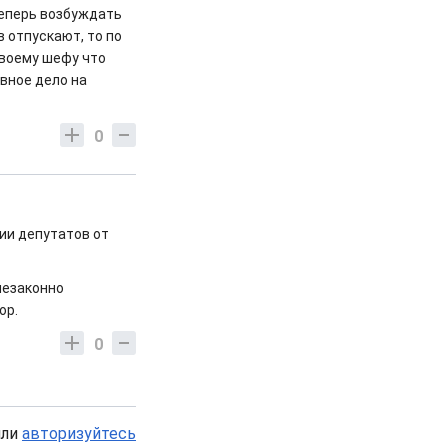
теперь возбуждать
в отпускают, то по
своему шефу что
овное дело на
0
нии депутатов от
незаконно
ор.
0
или
авторизуйтесь