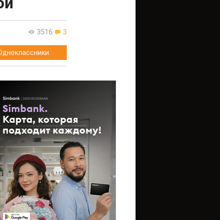
ой
3516
3
Одноклассники