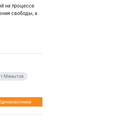
й на процессе
ения свободы, а
нт Мамытов
,
Одноклассники