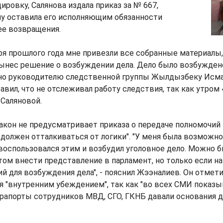
ировку, Салянова издала приказ за № 667,
му оставила его исполняющим обязанности
ее возвращения.
ря прошлого года мне привезли все собранные материалы,
вынес решение о возбуждении дела. Дело было возбужден
но руководителю следственной группы Жылдызбеку Исмаи
авил, что не отслеживал работу следствия, так как утром 
 Саляновой.
закон не предусматривает приказа о передаче полномочий 
должен отталкиваться от логики". "У меня была возможн
е воспользовался этим и возбудил уголовное дело. Можно 
отом внести представление в парламент, но только если н
й для возбуждения дела", - пояснил Жээналиев. Он отмети
 "внутренним убеждением", так как "во всех СМИ показ
а рапорты сотрудников МВД, СГО, ГКНБ давали основания 