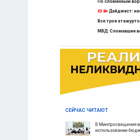
По сломанным вор
Дайджест: на
Все трое атажурт
МВД: Сломавшие во
СЕЙЧАС ЧИТАЮТ
В Минпросвещения в
использовании бюдж