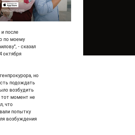
 и после
о по моему
лову", - сказал
4 октября
генпрокурора, но
ость подождать
было возбудить
а тот момент не
л, что
ывали попытку
для возбуждения