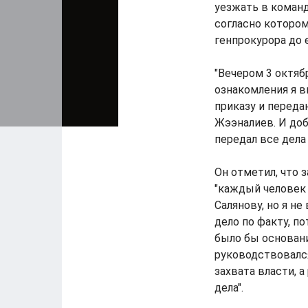
уезжать в команд
согласно которо
генпрокурора до 
"Вечером 3 октяб
ознакомления я 
приказу и переда
Жээналиев. И доб
передал все дела
Он отметил, что 
"каждый человек 
Салянову, но я н
дело по факту, п
было бы основани
руководствовался
захвата власти, 
дела".