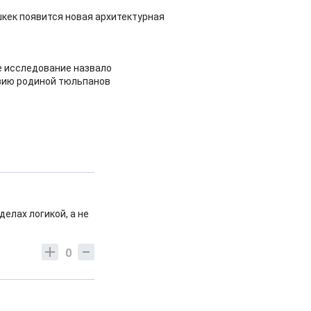
шкек появится новая архитектурная
 исследование назвало
зию родиной тюльпанов
елах логикой, а не
0