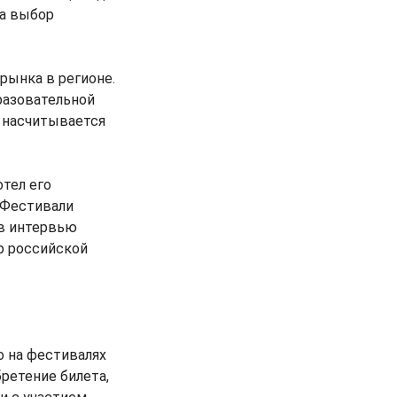
на выбор
рынка в регионе.
разовательной
и насчитывается
отел его
 Фестивали
 в интервью
р российской
о на фестивалях
ретение билета,