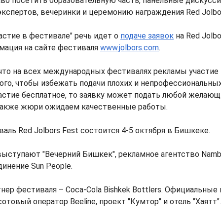
во посетить образовательную часть, панельные дискусси
спертов, вечеринки и церемонию награждения Red Jolbor
астие в фестивале" речь идет о
подаче заявок
на Red Jolbo
мация на сайте фестиваля
www.jolbors.com
.
что на всех международных фестивалях рекламы участие 
ого, чтобы избежать подачи плохих и непрофессиональных
частие бесплатное, то заявку может подать любой желающи
 также жюри ожидаем качественные работы.
аль Red Jolbors Fest состоится 4-5 октября в Бишкеке.
ыступают "Вечерний Бишкек", рекламное агентство Namb
инение Sun People.
нер фестиваля – Coca-Cola Bishkek Bottlers. Официальные
товый оператор Beeline, проект "Кумтор" и отель "Хаятт".