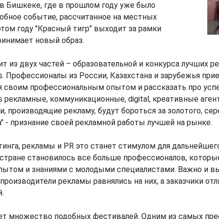
 в Бишкеке, где в прошлом году уже было
обное событие, рассчитанное на местных
этом году "Красный тигр" выходит за рамки
ринимает новый образ.
т из двух частей – образовательной и конкурса лучших р
ds. Профессионалы из России, Казахстана и зарубежья при
я своим профессиональным опытом и рассказать про усп
ds рекламные, коммуникационные, digital, креативные аген
и, производящие рекламу, будут бороться за золотого, сер
а" - признание своей рекламной работы лучшей на рынке.
инга, рекламы и PR это станет стимулом для дальнейшего
 стране становилось все больше профессионалов, которы
опытом и знаниями с молодыми специалистами. Важно и в
 производители рекламы равнялись на них, а заказчики от
.
ет множество подобных фестивалей. Одним из самых пр