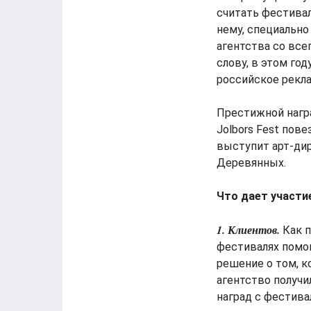
считать фестивал
нему, специально
агентства со все
слову, в этом го
российское рекла
Престижной награ
Jolbors Fest пов
выступит арт-дир
Деревянных.
Что дает участи
1. Клиентов.
Как п
фестивалях помог
решение о том, ко
агентство получи
наград с фестива