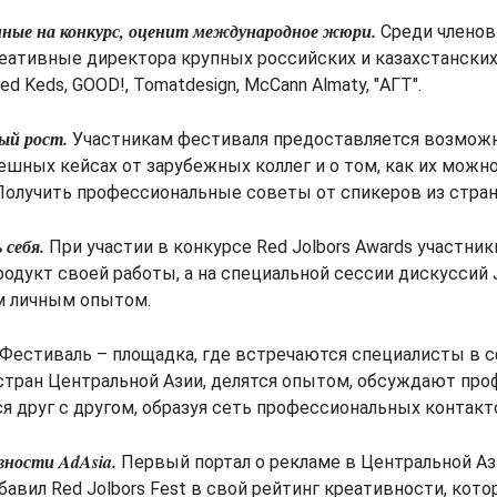
нные на конкурс, оценит международное жюри.
Среди члено
ативные директора крупных российских и казахстанских
 Red Keds, GOOD!, Tomatdesign, McCann Almaty, "АГТ".
ый рост.
Участникам фестиваля предоставляется возможн
пешных кейсах от зарубежных коллег и о том, как их можн
олучить профессиональные советы от спикеров из стран
 себя.
При участии в конкурсе Red Jolbors Awards участни
одукт своей работы, а на специальной сессии дискуссий Jo
м личным опытом.
Фестиваль – площадка, где встречаются специалисты в с
 стран Центральной Азии, делятся опытом, обсуждают пр
я друг с другом, образуя сеть профессиональных контакт
вности AdAsia.
Первый портал о рекламе в Центральной Аз
авил Red Jolbors Fest в свой рейтинг креативности, кото