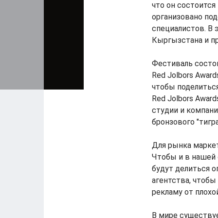
что он состоится
организовано под
специалистов. В 
Кыргызстана и п
Фестиваль состои
Red Jolbors Awar
чтобы поделитьс
Red Jolbors Awar
студии и компани
бронзового "тигр
Для рынка маркет
Чтобы и в нашей
будут делиться 
агентства, чтобы
рекламу от плохой
В мире существу