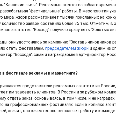
ь "Каннские львы". Рекламные агентства заблаговременн
 разрабатывая "фестивальные" работы. В мероприятии уч
го мира, жюри рассматривает тысячи присланных на конку
ду количество заявок составило более 35 тыс. Отметим, в 
мное агентство "Восход" получило сразу пять "Золотых льв
ды они удостоились за кампанию "Заставь чиновников ра
езло стать фестивалем,
председателем
жюри
и одним из с
ектор "Восхода", самый награждаемый арт-директор Рос
е в фестивале рекламы и маркетинга?
ризнаются представители рекламных агентств из России,
ает им завоевать клиентов. В России и за рубежом ком
му отдать заказ, основываясь, в том числе, и на наградах
ло на профессиональных фестивалях. Если в копилке аген
лей, значит, оно качественно выполняет работу и команд