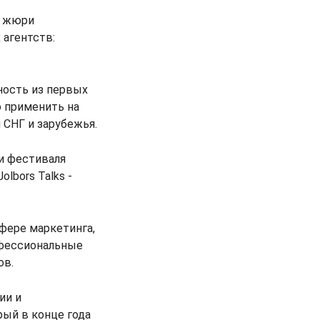
в жюри
 агентств:
ость из первых
о применить на
 СНГ и зарубежья.
ки фестиваля
lbors Talks -
фере маркетинга,
офессиональные
ов.
ии и
рый в конце года