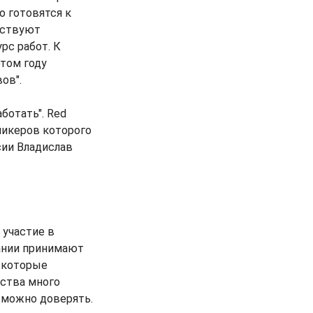
о готовятся к
аствуют
рс работ. К
этом году
ов".
ботать". Red
пикеров которого
сии Владислав
 участие в
пании принимают
, которые
тства много
е можно доверять.