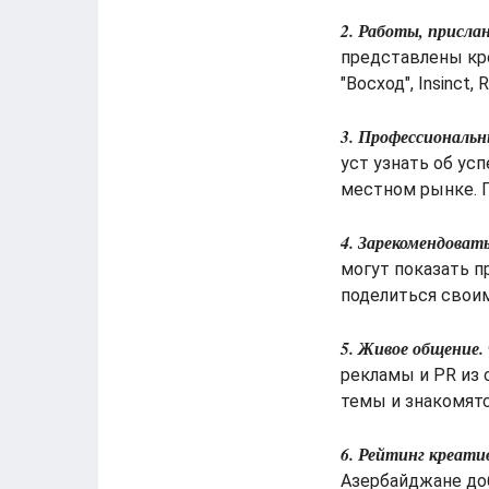
2. Работы, присла
представлены кре
"Восход", Insinct,
3. Профессиональн
уст узнать об ус
местном рынке. П
4. Зарекомендовать
могут показать пр
поделиться свои
5. Живое общение.
рекламы и PR из
темы и знакомятс
6. Рейтинг креати
Азербайджане доб