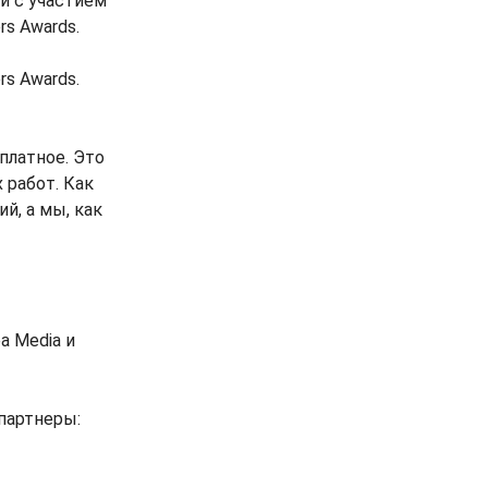
и с участием
s Awards.
rs Awards.
платное. Это
 работ. Как
й, а мы, как
a Media и
 партнеры: