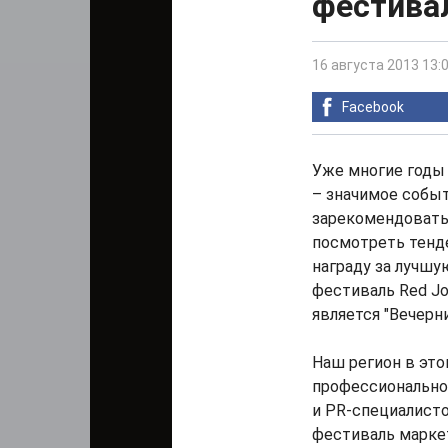
фестива
16 августа 2013 13:
Facebook
Уже многие годы
– значимое событ
зарекомендовать 
посмотреть тенде
награду за лучшу
фестиваль Red Jo
является "Вечерн
Наш регион в это
профессионально
и PR-специалисто
фестиваль маркет