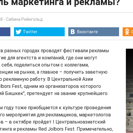
ль маркетинга и рекламы?
08
-
Сабина Рейнгольд
Twitter
Вконтакте
 в разных городах проводят фестивали рекламы
ие для агентств и компаний, где они могут
себя, поделиться опытом с коллегами,
нции на рынке, а главное – получить заветную
ю рекламную работу. В Центральной Азии
lbors Fest, одним из организаторов которого
ий Бишкек", претендует на звание крупнейшего.
м году тоже приобщается к культуре проведения
го мероприятия для рекламщиков, маркетологов
в – в октябре пройдет I Центральноазиатский
инга и рекламы Red Jolbors Fest. Примечательно,