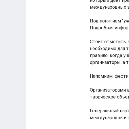
который дает пра
международных эк
Под понятием "уч
Подробная инфор
Стоит отметить, 
необходимо для т
правило, когда у
организаторы, а
Напомним, фестив
Организаторами в
творческое объед
Генеральный парт
международный со