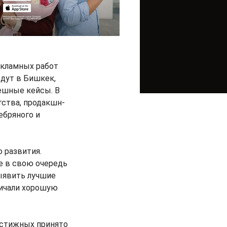
екламных работ
едут в Бишкек,
ешные кейсы. В
тства, продакшн-
ебряного и
 развития.
е в свою очередь
ыявить лучшие
личали хорошую
естижных принято