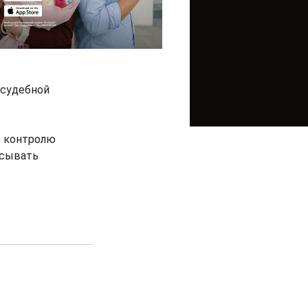
 судебной
о контролю
исывать