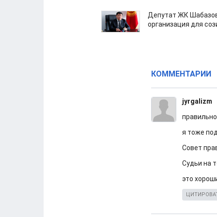
Депутат ЖК Шабазов
организация для со
КОММЕНТАРИИ
jyrgalizm
правильно
я тоже п
Совет пра
Судьи на т
это хорош
ЦИТИРОВА