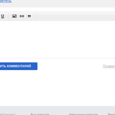
уйтесь




Прави
ий Бишкек"
Все новости
Народные новости
Фин