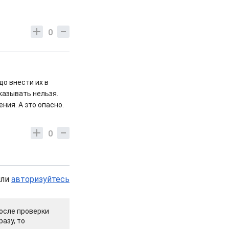
0
до внести их в
казывать нельзя.
ния. А это опасно.
0
или
авторизуйтесь
осле проверки
азу, то