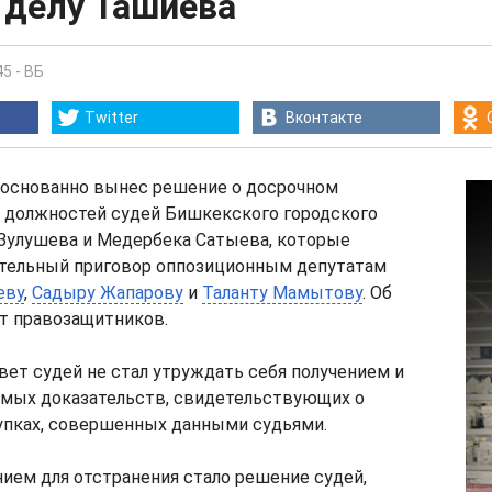
 делу Ташиева
45
-
ВБ
Twitter
Вконтакте
боснованно вынес решение о досрочном
 должностей судей Бишкекского городского
 Зулушева и Медербека Сатыева, которые
тельный приговор оппозиционным депутатам
еву
,
Садыру Жапарову
и
Таланту Мамытову
. Об
т правозащитников.
вет судей не стал утруждать себя получением и
мых доказательств, свидетельствующих о
упках, совершенных данными судьями.
ием для отстранения стало решение судей,