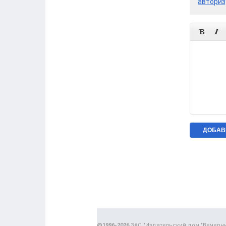
авториз


@1996-2026
ЗАО "Издательский дом "Вечерн