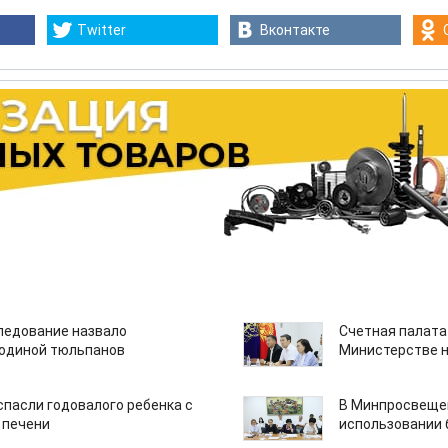
Twitter
Вконтакте
едование назвало
Счетная палата
одиной тюльпанов
Министерстве н
спасли годовалого ребенка с
В Минпросвещен
 печени
использовании