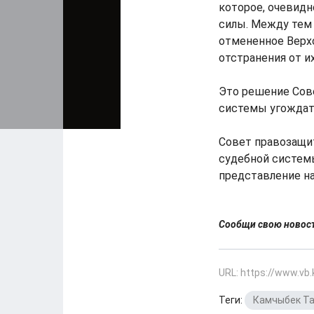
которое, очевидн
силы. Между тем 
отмененное Верх
отстранения от и
Это решение Сов
системы угождат
Совет правозащи
судебной систем
представление н
Сообщи свою ново
URL: https://www.vb
Теги:
Камчыбек Т