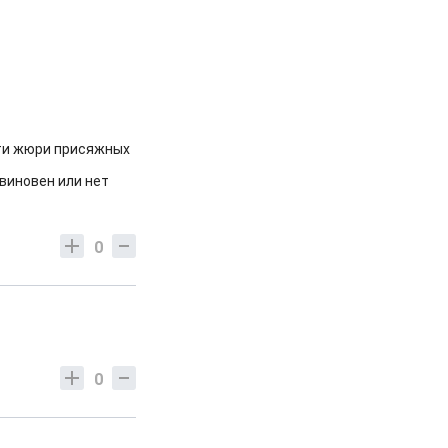
ести жюри присяжных
виновен или нет
0
0