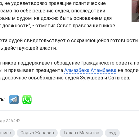
о, не удовлетворяло правящие политические
само по себе решение судей, впоследствии
овным судом, не должно быть основанием для
х должности", - отметил Совет правозащитников.
ета судей свидетельствует о сохраняющейся готовности
ь действующей власти.
тников поддерживает обращение Гражданского совета п
ы и призывает президента
Алмазбека Атамбаева
не подп
а досрочное освобождение судей Зулушева и Сатыева.
сть:
.kg/246442
ашиев
,
Садыр Жапаров
,
Талант Мамытов
,
суд