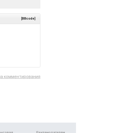
[BBcode]
ла комментирования
ансовая
Рекламодателям