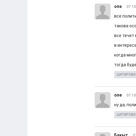
опа
07.10
все полит
такова ос
все течет
в интереса
когда мно
тогда буд
ЦИТИРОВА
опе
07.10
ну да, по
ЦИТИРОВА
Бакыт
0