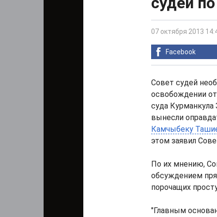
судей по
07 октября 2013 14:
Facebook
Совет судей нео
освобождении от
суда Курманкула
вынесли оправда
Камчыбеку Таши
этом заявил Сове
По их мнению, Со
обсуждением пря
порочащих прост
"Главным основан