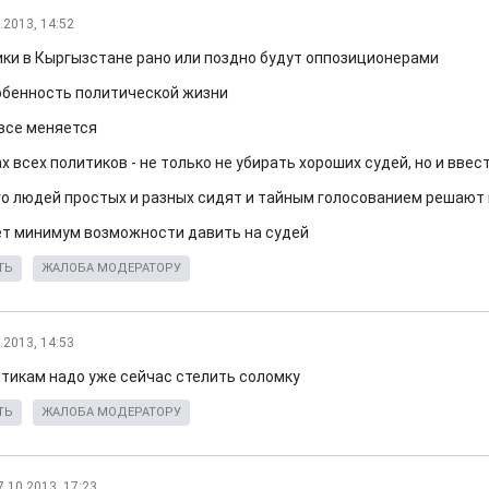
.2013, 14:52
ики в Кыргызстане рано или поздно будут оппозиционерами
обенность политической жизни
 все меняется
х всех политиков - не только не убирать хороших судей, но и вв
го людей простых и разных сидят и тайным голосованием решают 
ет минимум возможности давить на судей
ТЬ
ЖАЛОБА МОДЕРАТОРУ
.2013, 14:53
литикам надо уже сейчас стелить соломку
ТЬ
ЖАЛОБА МОДЕРАТОРУ
7.10.2013, 17:23