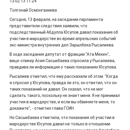
13.02.13 11:24
Толгонай Осмонгазиева
Сегодня, 13 февраля, на заседании парламента
представители следствия заявили, что
подследственный Абдулла Юсупов давал показания об
участии в мародерстве во время апрельских событий
экс-министра внутренних дел Зарылбека Рысалиева.
В ходе заседания депутат от фракции "Ата Мекен",
вице-спикер Асия Сасыкбаева спросила у Рысалиева,
правдива ли информация о таких показаниях Юсупова.
Рысалиев отметил, что ему рассказали об этом. "Когда
я спросил у Юсупова, правда ли это, он ответил, что он
таких показаний не давал. Он сказал, что не мог
сделать такого, поскольку не знает меня. Я не принимал
участия в мародерстве, и если вы обвиняете меня, то
докажите", - отметил глава ГСИН.
Но Сасыкбаева отметила, что показания об участии в
мародерстве Юсупов давал не только в отношении