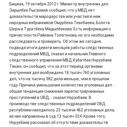
Бишкек, 19 октября 2012 г. Министр внутренних дел
Зарылбек Рысалиев сообщил, что у МВД нет
доказательств мародёрства или участия в нем
народных избранников Омурбека Текебаева, Болота
Шера и Туратбека Мадылбекова. Есть информация о
причастности Райкана Тологонова, но это необходимо
расследовать и проверить. Об этом же сегодня,
подводя итоги девяти месяцев работы следственных
подразделений МВД, сказал и начальник Главного
следственного управления МВД Кубатбек Норузбаев.
Также, он сообщил, что за этот период органами
внутренних дел возбуждено 18 тысяч 760 уголовных
дел, что на тысячу 382 дела меньше, чем в прошлом
году. Причина уменьшения количества уголовных дел -
общая тенденция снижения зарегистрированных
преступлений в ОВД, - сказал Норузбаев. В
производстве следственных подразделений ОВД
республики находилось 23 тысячи 462 уголовных дела,
из них направлены в суд 13 тысяч 324. Кроме того,
Норузбаев рассказал об отсутствии доказательств