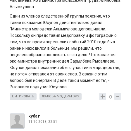
Рысалиева, но и министра молодежи и труда Алиясбека
Алымкулова.
Один из членов следственной группы пояснил, что
такие показания Юсупов действительно давал.
"Министра молодежи Алымкулова допрашивали.
Поскольку он представил медсправку и фотографии о
том, что во время апрельских событий 2010 года был
ранен и находился в больнице, мы решили, что
нецелесообразно вовлекать его в дело. Что касается
экс-министра внутренних дел Зарылбека Рысалиева,
Юсупов давал показания об его участии в мародерстве,
но потом отказался от своих слов. В связи с этим
вопрос был исчерпан. В деле такой момент есть", -
Рысалиев подкупил Юсупова
0
ЦИТИРОВАТЬ
ЖАЛОБА МОДЕРАТОРУ
кубат
11.10.2013, 22:51