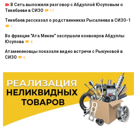
В Сеть выложили разговор с Абдуллой Юсуповым о
Текебаеве в СИЗО
17
Текебаев рассказал о родственниках Рысалиева в СИЗО-1
1
Во фракции "Ата Мекен" заслушали конвоиров Абдуллы
Юсупова
4
Атамекеновцы показали видео встречи с Рыкуновой в
СИЗО
6