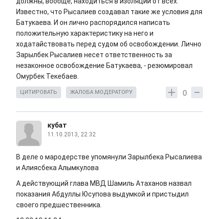
должны, вообще, находиться в изоляции от всех.
Известно, что Рысалиев создавал такие же условия для
Батукаева. И он лично распорядился написать
положительную характеристику на него и
ходатайствовать перед судом об освобождении. Лично
Зарылбек Рысалиев несет ответственность за
незаконное освобождение Батукаева, - резюмировал
Омурбек Текебаев.
0
ЦИТИРОВАТЬ
ЖАЛОБА МОДЕРАТОРУ
кубат
11.10.2013, 22:32
В деле о мародерстве упомянули Зарылбека Рысалиева
и Алиясбека Алымкулова
А действующий глава МВД Шамиль Атаханов назвал
показания Абдуллы Юсупова выдумкой и пристыдил
своего предшественника.