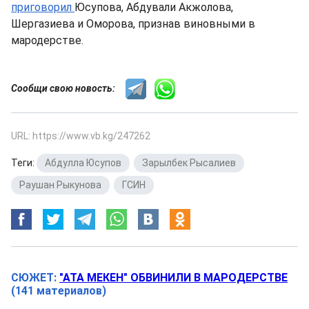
приговорил
Юсупова, Абдували Акжолова,
Шергазиева и Оморова, признав виновными в
мародерстве.
Сообщи свою новость:
URL: https://www.vb.kg/247262
Теги:
Абдулла Юсупов
,
Зарылбек Рысалиев
,
Раушан Рыкунова
,
ГСИН
СЮЖЕТ:
"АТА МЕКЕН" ОБВИНИЛИ В МАРОДЕРСТВЕ
(141 материалов)