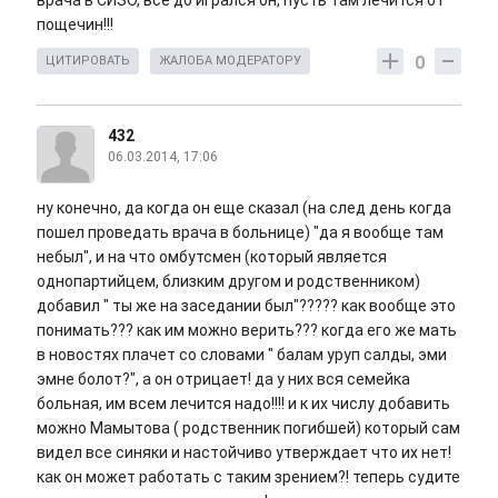
врача в СИЗО, все до игрался он, пусть там лечится от
пощечин!!!
0
ЦИТИРОВАТЬ
ЖАЛОБА МОДЕРАТОРУ
432
06.03.2014, 17:06
ну конечно, да когда он еще сказал (на след день когда
пошел проведать врача в больнице) "да я вообще там
небыл", и на что омбутсмен (который является
однопартийцем, близким другом и родственником)
добавил " ты же на заседании был"????? как вообще это
понимать??? как им можно верить??? когда его же мать
в новостях плачет со словами " балам уруп салды, эми
эмне болот?", а он отрицает! да у них вся семейка
больная, им всем лечится надо!!!! и к их числу добавить
можно Мамытова ( родственник погибшей) который сам
видел все синяки и настойчиво утверждает что их нет!
как он может работать с таким зрением?! теперь судите