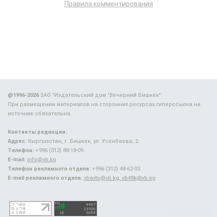
Правила комментирования
@1996-2026
ЗАО "Издательский дом "Вечерний Бишкек"
При размещении материалов на сторонних ресурсах гиперссылка на
источник обязательна.
Контакты редакции:
Адрес:
Кыргызстан, г. Бишкек, ул. Усенбаева, 2.
Телефон:
+996 (312) 88-18-09.
E-mail:
info@vb.kg
Телефон рекламного отдела:
+996 (312) 48-62-03.
E-mail рекламного отдела:
vbavto@vb.kg, vb48k@vb.kg