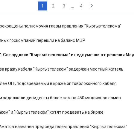
1
2
3
...
4
рекращены полномочия главы правления "Кыргызтелекома"
пных госкомпаний перешли на баланс МЦР
". Сотрудники "Кыргызтелекома" в недоумении от решения Ма
 за кражу кабеля "Кыргызтелеком" задержан местный житель
лен ОПГ, подозреваемый в краже оптоволоконного кабеля
и задолжали дивиденты более чем на 450 миллионов сомов
аком" и "Кыргызтелеком" хотят продавать на бирже
матов назначен председателем правления "Кыргызтелекома"