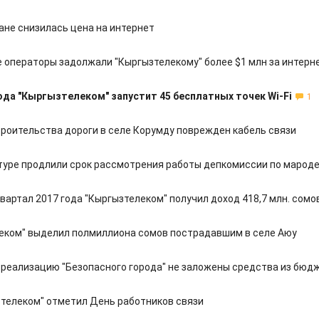
ане снизилась цена на интернет
 операторы задолжали "Кыргызтелекому" более $1 млн за интерн
ода "Кыргызтелеком" запустит 45 бесплатных точек Wi-Fi
1
троительства дороги в селе Корумду поврежден кабель связи
туре продлили срок рассмотрения работы депкомиссии по марод
вартал 2017 года "Кыргызтелеком" получил доход 418,7 млн. сомо
еком" выделил полмиллиона сомов пострадавшим в селе Аюу
 реализацию "Безопасного города" не заложены средства из бюд
телеком" отметил День работников связи