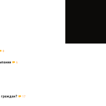
8
омпании
6
т граждан?
17