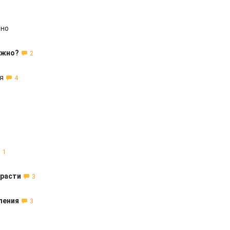
зно
ожно?
2
я
4
1
трасти
3
ления
3