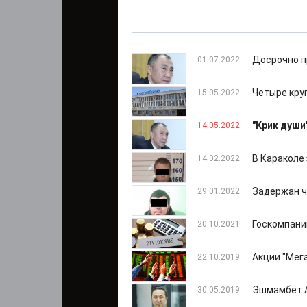
Досрочно п
01.07.2022
Четыре кру
15.05.2022
"Крик души
14.05.2022
В Караколе
14.02.2022
Задержан ч
29.01.2022
Госкомпани
20.10.2021
Акции "Мег
22.10.2019
Эшмамбет А
30.05.2019