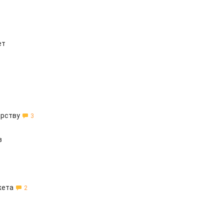
ет
ерству
3
в
жета
2