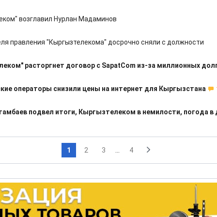
еком" возглавил Нурлан Мадаминов
ля правления "Кыргызтелекома" досрочно сняли с должности
еком" расторгнет договор с SapatCom из-за миллионных дол
кие операторы снизили цены на интернет для Кыргызстана
тамбаев подвел итоги, Кыргызтелеком в немилости, погода в 
1
2
3
...
4