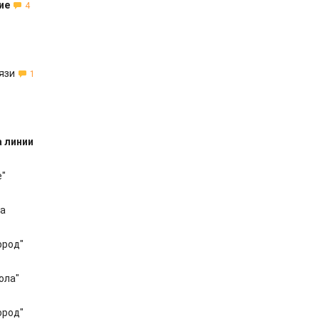
ие
4
язи
1
а линии
е"
та
ород"
ола"
ород"