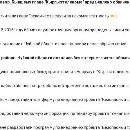
овор. Бывшему главе "Кыргызтелекома" предъявлено обвинен
тчитали главу Госкомитета связи за некомпетентность
2
: В 2016 году 68-ми государственным органам проведены линии св
оединение в Чуйской области восстановили после обрыва линии
районы Чуйской области остались без интернета из-за обрыв
ию национальных блюд приготовили к Ноорузу в "Кыргызтелеком
и кабеля абоненты трех областей временно остались без интерне
ком представил платформу по внедрению проекта "Безопасный г
редоставил неполную информацию по тендеру проекта "Умная шк
ане разработали программу по внедрению проекта "Безопасный г