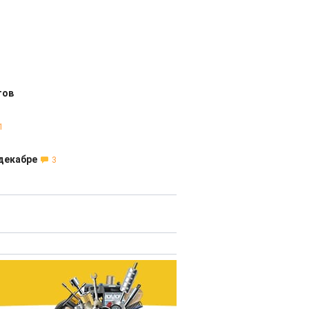
гов
1
декабре
3