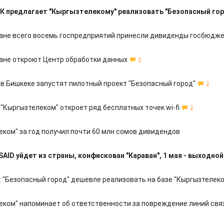
 предлагает "Кыргызтелекому" реализовать "Безопасный гор
ане всего восемь госпредприятий принесли дивиденды госбюдж
ане откроют Центр обработки данных
2
 в Бишкеке запустят пилотный проект "Безопасный город"
2
 "Кыргызтелеком" откроет ряд бесплатных точек wi-fi
2
еком" за год получил почти 60 млн сомов дивидендов
SAID уйдет из страны, конфискован "Караван", 1 мая - выходной
 "Безопасный город" дешевле реализовать на базе "Кыргызтелек
еком" напоминает об ответственности за повреждение линий свя