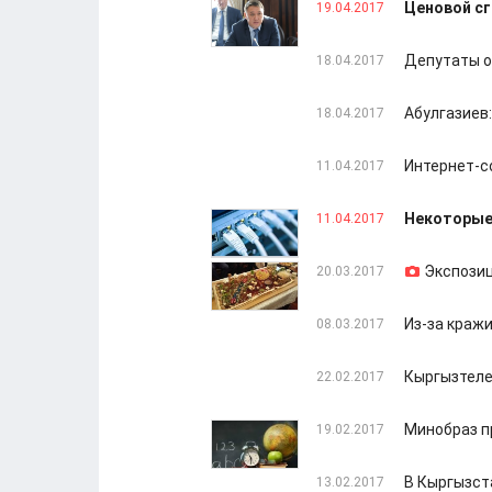
Ценовой сг
19.04.2017
Депутаты о
18.04.2017
Абулгазиев
18.04.2017
Интернет-с
11.04.2017
Некоторые 
11.04.2017
Экспозиц
20.03.2017
Из-за краж
08.03.2017
Кыргызтеле
22.02.2017
Минобраз п
19.02.2017
В Кыргызст
13.02.2017