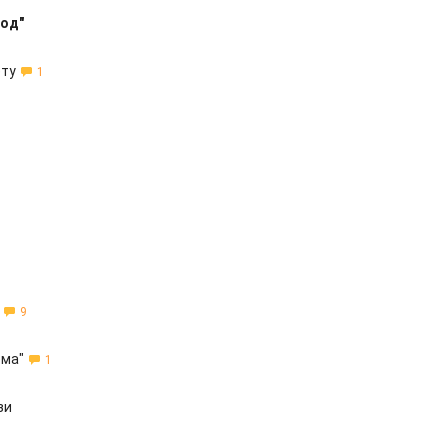
од"
ету
1
9
ома"
1
зи