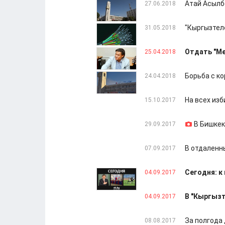
Атай Асылб
27.06.2018
"Кыргызтел
31.05.2018
Отдать "Ме
25.04.2018
Борьба с к
24.04.2018
На всех из
15.10.2017
В Бишкек
29.09.2017
В отдаленн
07.09.2017
Сегодня: к
04.09.2017
В "Кыргызт
04.09.2017
За полгода
08.08.2017