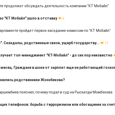
те продолжат обсуждать деятельность компании "КТ Мобайл"
о "КТ Мобайл" ушло в отставку
6
парламенте пройдет первое заседание комиссии по "КТ Мобайл"
". Скандалы, родственные связи, ущерб государству...
17
лучает топ-менеджмент "КТ-Мобайл" - до сих пор неизвестно
в месяц. Граждане в шоке от зарплат еще не работающей госк
инились родственники Жээнбекова?
ршембиев пояснил, почему подал в суд на Рыскелди Момбекова
ация телефонов: борьба с терроризмом или обогащение за сче