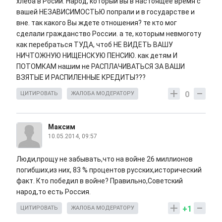
хлеба в Росии. Народ, который вы в настоящее время с
вашей НЕЗАВИСИМОСТЬЮ попрали и в государстве и
вне. так какого Вы ждете отношения? те кто мог
сделали гражданство России. а те, которым невмоготу
как перебраться ТУДА, чтоб НЕ ВИДЕТЬ ВАШУ
НИЧТОЖНУЮ НИЩЕНСКУЮ ПЕНСИЮ. как детям И
ПОТОМКАМ нашим не РАСПЛАЧИВАТЬСЯ ЗА ВАШИ
ВЗЯТЫЕ И РАСПИЛЕННЫЕ КРЕДИТЫ???
0
ЦИТИРОВАТЬ
ЖАЛОБА МОДЕРАТОРУ
Максим
10.05.2014, 09:57
Люди,прощу не забывать,что на войне 26 миллионов
погибших,из них, 83 % процентов русских,исторический
факт. Кто победил в войне? Правильно,Советский
народ,то есть Россия.
+1
ЦИТИРОВАТЬ
ЖАЛОБА МОДЕРАТОРУ