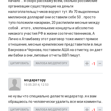
начало ... я скоро расскажу всем, сколько российские
организации существующие на деньги
налогоплательщт=иков воруют тут. Из 70 выделенных
миллионов долларав! они оставили себе 50 .. просто
тупо положили накарман, 20 распилили месные между
собой .. итого , хлюпенькеие концерты и абсолютно
никакого участия РФ в жизни соотечественников, А
Лично к Атамбаеву этот разговор тоже имеет прямое
отношение, месные кремлевские представители в лице
Вакунова и Чернова, поставили АША на отметку, он дает
им бабки а они ,липовые отчеты ВВП пишут.
-1
ЦИТИРОВАТЬ
ЖАЛОБА МОДЕРАТОРУ
модератору
10.05.2014, 12:53
не ну вы что специально делаете модератор..я к вам
обращаюсь по человечески удалить все мои комменты..
-1
ЦИТИРОВАТЬ
ЖАЛОБА МОДЕРАТОРУ