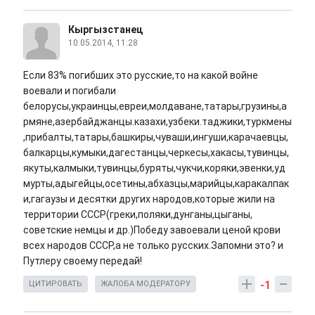
Кыргызстанец
10.05.2014, 11:28
Если 83% погибших это русские,то на какой войне
воевали и погибали
белорусы,украинцы,евреи,молдаване,татары,грузины,а
рмяне,азербайджанцы.казахи,узбеки.таджики,туркмены
,прибалты,татары,башкиры,чуваши,ингуши,карачаевцы,
балкарцы,кумыки,дагестанцы,черкесы,хакасы,тувинцы,
якуты,калмыки,тувинцы,буряты,чукчи,коряки,эвенки,уд
мурты,адыгейцы,осетины,абхазцы,марийцы,каракалпак
и,гагаузы и десятки других народов,которые жили на
территории СССР(греки,поляки,дунганы,цыганы,
советские немцы и др.)Победу завоевали ценой крови
всех народов СССР,а не только русских.Запомни это? и
Путлеру своему передай!
-1
ЦИТИРОВАТЬ
ЖАЛОБА МОДЕРАТОРУ