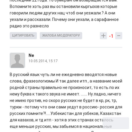
последнии 22 года. То бумерангом возвращается вам.
Вспомните хоть раз вы остановили кыргызов которые
говорили людям других нац чтоб они уезжали.? А они
уехали и рассказали. Почему они уехали, а сарафанное
радио это разнесло
-1
ЦИТИРОВАТЬ
ЖАЛОБА МОДЕРАТОРУ
Ne
10.05.2014, 15:17
В русский язык чуть ли не ежедневно вводятся новые
слова, фразеологизмы И так далее итп , а название моей
родной страны правильно не произносит, то есть по их
нему буква к такого звука не имеет. ....... Ну ладно, ничего
не имею против, но скоро русских не будет в кр, рк, тр,
туркм - потому что они сами уедут в россию- россия для
русских помните?!.....Узбекистан для узбеков, Казахстан
для казахов, и тд итп - хотя в этих странах осталось
еще меньше русских, мы забьемся в национальные