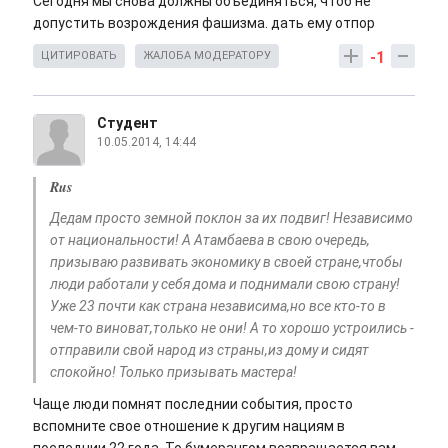
Сегодня мы снова должны объединяться, чтоб не
допустить возрождения фашизма. дать ему отпор
-1
ЦИТИРОВАТЬ
ЖАЛОБА МОДЕРАТОРУ
Студент
10.05.2014, 14:44
Rus
Дедам просто земной поклон за их подвиг! Независимо
от национальности! А Атамбаева в свою очередь,
призываю развивать экономику в своей стране,чтобы
люди работали у себя дома и поднимали свою страну!
Уже 23 почти как страна независима,но все кто-то в
чем-то виноват,только не они! А то хорошо устроились -
отправили свой народ из страны,из дому и сидят
спокойно! Только призывать мастера!
Чаще люди помнят последнии события, просто
вспомните свое отношение к другим нациям в