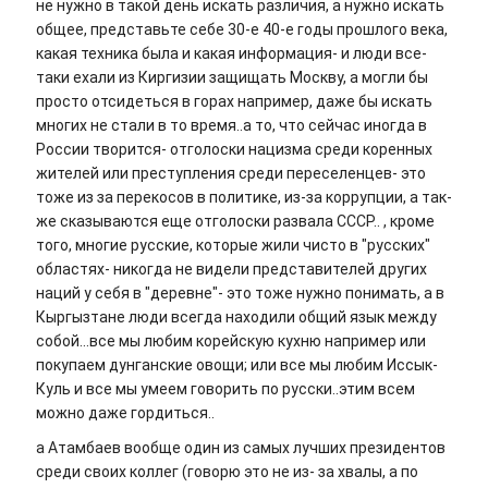
не нужно в такой день искать различия, а нужно искать
общее, представьте себе 30-е 40-е годы прошлого века,
какая техника была и какая информация- и люди все-
таки ехали из Киргизии защищать Москву, а могли бы
просто отсидеться в горах например, даже бы искать
многих не стали в то время..а то, что сейчас иногда в
России творится- отголоски нацизма среди коренных
жителей или преступления среди переселенцев- это
тоже из за перекосов в политике, из-за коррупции, а так-
же сказываются еще отголоски развала СССР.. , кроме
того, многие русские, которые жили чисто в "русских"
областях- никогда не видели представителей других
наций у себя в "деревне"- это тоже нужно понимать, а в
Кыргызтане люди всегда находили общий язык между
собой...все мы любим корейскую кухню например или
покупаем дунганские овощи; или все мы любим Иссык-
Куль и все мы умеем говорить по русски..этим всем
можно даже гордиться..
а Атамбаев вообще один из самых лучших президентов
среди своих коллег (говорю это не из- за хвалы, а по