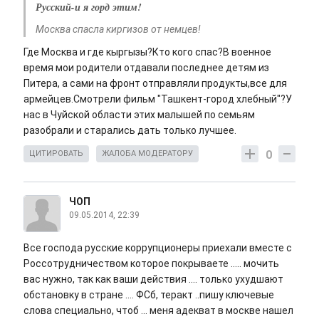
Русский-и я горд этим!
Москва спасла киргизов от немцев!
Где Москва и где кыргызы?Кто кого спас?В военное
время мои родители отдавали последнее детям из
Питера, а сами на фронт отправляли продукты,все для
армейцев.Смотрели фильм "Ташкент-город хлебный"?У
нас в Чуйской области этих малышей по семьям
разобрали и старались дать только лучшее.
0
ЦИТИРОВАТЬ
ЖАЛОБА МОДЕРАТОРУ
ЧОП
09.05.2014, 22:39
Все господа русские коррупционеры приехали вместе с
Россотрудничеством которое покрываете ..... мочить
вас нужно, так как ваши действия .... только ухудшают
обстановку в стране .... ФСб, теракт ..пишу ключевые
слова специально, чтоб ... меня адекват в москве нашел