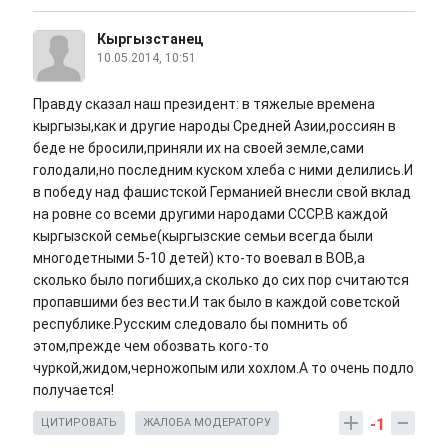
Кыргызстанец
10.05.2014, 10:51
Правду сказал наш президент: в тяжелые времена
кыргызы,как и другие народы Средней Азии,россиян в
беде не бросили,приняли их на своей земле,сами
голодали,но последним куском хлеба с ними делились.И
в победу над фашистской Германией внесли свой вклад
на ровне со всеми другими народами СССР.В каждой
кыргызской семье(кыргызские семьи всегда были
многодетными 5-10 детей) кто-то воевал в ВОВ,а
сколько было погибших,а сколько до сих пор считаются
пропавшими без вести.И так было в каждой советской
республике.Русским следовало бы помнить об
этом,прежде чем обозвать кого-то
чуркой,жидом,черножопым или хохлом.А то очень подло
получается!
-1
ЦИТИРОВАТЬ
ЖАЛОБА МОДЕРАТОРУ