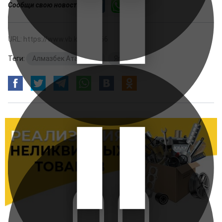
Сообщи свою новость:
URL: https://www.vb.kg/280566
Теги:
Алмазбек Атамбаев
,
Япония