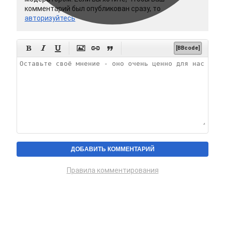
комментарий был опубликован сразу, то
авторизуйтесь






[BBcode]
Правила комментирования