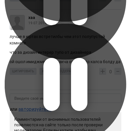
хаа
19.07.2014, 19:52
лучше в юртах встретилбы чем этот полупустой
комнате
что за дизайн интерер тупо от дизайнера
ой ошол имиджмейкерге акча озлорундо калса болду да
0
ЦИТИРОВАТЬ
ЖАЛОБА МОДЕРАТОРУ
или
авторизуйтесь
Комментарии от анонимных пользователей
появляются на сайте только после проверки
модератором. Если вы хотите, чтобы ваш