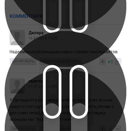
КОММЕНТАРИИ
Диляра
16.07.2014, 14:23
Надеемся на реализацию новых совместных проектов
+1
ЦИТИРОВАТЬ
ЖАЛОБА МОДЕРАТОРУ
кыргыз
17.07.2014, 04:01
У Президента есть имиджмэйкер,пусть учат его как
сидет,стоят,идти,даже как приветствовать (везде с
достоинством),а то сидит наш Президент перед
японцем как "бедный родственник".
0
ЦИТИРОВАТЬ
ЖАЛОБА МОДЕРАТОРУ