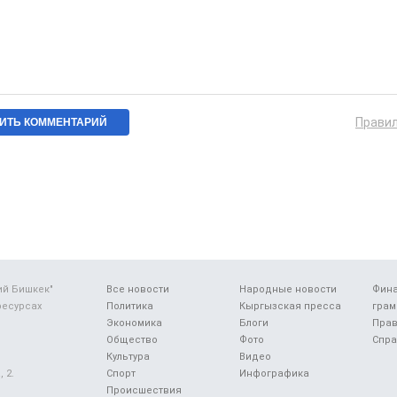
Прави
ий Бишкек"
Все новости
Народные новости
Фин
ресурсах
Политика
Кыргызская пресса
грам
Экономика
Блоги
Прав
Общество
Фото
Спра
Культура
Видео
 2.
Спорт
Инфографика
Происшествия