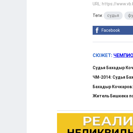
URL: https://www.vb
Теги:
судья
,
фу
Facebook
СЮЖЕТ:
ЧЕМПИО
Судья Бахадыр Коч
ЧМ-2014: Судья Б
Бахадыр Кочкаров:
Житель Бишкека п