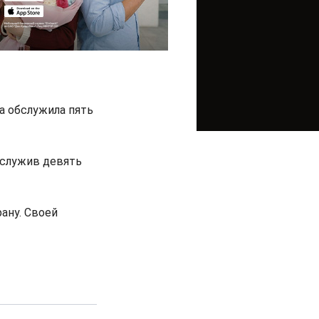
ва обслужила пять
бслужив девять
ану. Своей