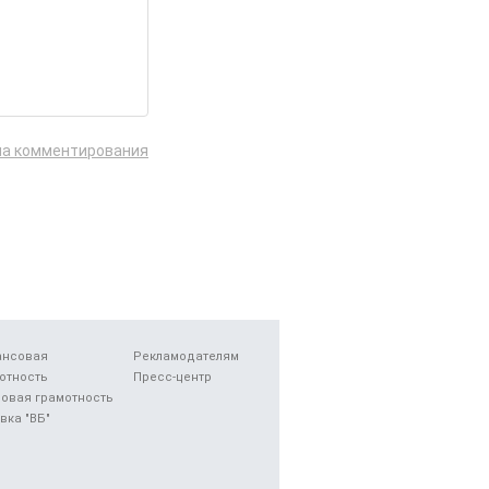
ла комментирования
ансовая
Рекламодателям
отность
Пресс-центр
овая грамотность
вка "ВБ"