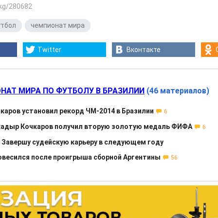
.kg/280682
тбол
,
чемпионат мира
Twitter
Вконтакте
НАТ МИРА ПО ФУТБОЛУ В БРАЗИЛИИ
(46 материалов)
каров установил рекорд ЧМ-2014 в Бразилии
6
ахадыр Кочкаров получил вторую золотую медаль ФИФА
6
 Завершу судейскую карьеру в следующем году
овесился после проигрыша сборной Аргентины
56