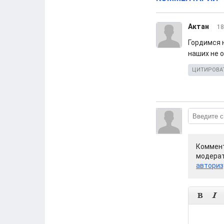
Актан
18
Гордимся 
наших не о
ЦИТИРОВА
Коммент
модерат
авториз

