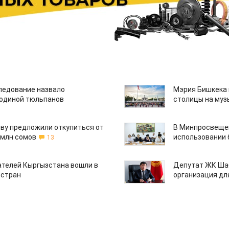
едование назвало
Мэрия Бишкека 
одиной тюльпанов
столицы на муз
ву предложили откупиться от
В Минпросвещен
 млн сомов
использовании
13
ателей Кыргызстана вошли в
Депутат ЖК Шаб
 стран
организация дл