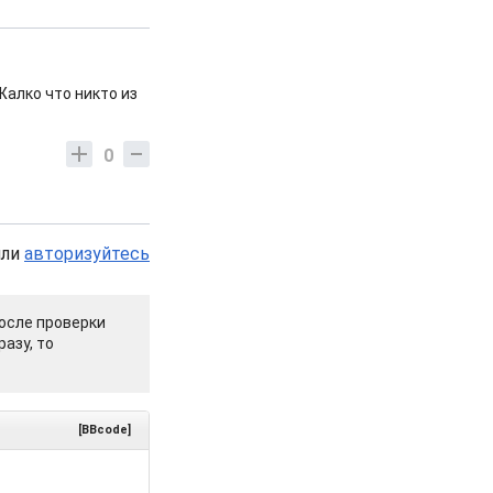
Жалко что никто из
0
или
авторизуйтесь
осле проверки
азу, то
[BBcode]