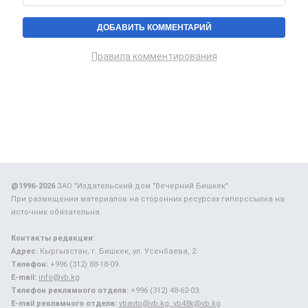
Правила комментирования
@1996-2026
ЗАО "Издательский дом "Вечерний Бишкек"
При размещении материалов на сторонних ресурсах гиперссылка на
источник обязательна.
Контакты редакции:
Адрес:
Кыргызстан, г. Бишкек, ул. Усенбаева, 2.
Телефон:
+996 (312) 88-18-09.
E-mail:
info@vb.kg
Телефон рекламного отдела:
+996 (312) 48-62-03.
E-mail рекламного отдела:
vbavto@vb.kg, vb48k@vb.kg