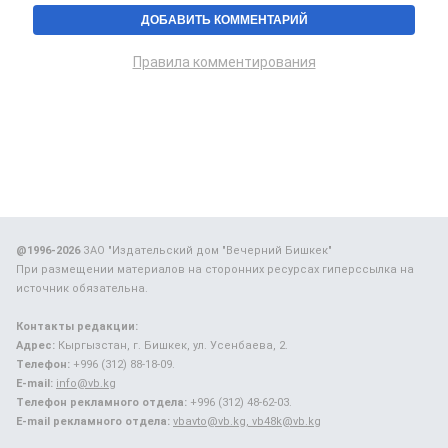
Правила комментирования
@1996-2026
ЗАО "Издательский дом "Вечерний Бишкек"
При размещении материалов на сторонних ресурсах гиперссылка на
источник обязательна.
Контакты редакции:
Адрес:
Кыргызстан, г. Бишкек, ул. Усенбаева, 2.
Телефон:
+996 (312) 88-18-09.
E-mail:
info@vb.kg
Телефон рекламного отдела:
+996 (312) 48-62-03.
E-mail рекламного отдела:
vbavto@vb.kg, vb48k@vb.kg