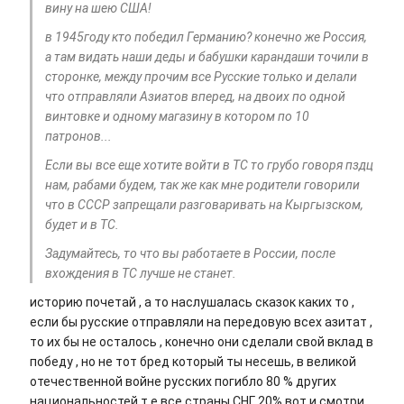
вину на шею США!
в 1945году кто победил Германию? конечно же Россия,
а там видать наши деды и бабушки карандаши точили в
сторонке, между прочим все Русские только и делали
что отправляли Азиатов вперед, на двоих по одной
винтовке и одному магазину в котором по 10
патронов...
Если вы все еще хотите войти в ТС то грубо говоря пздц
нам, рабами будем, так же как мне родители говорили
что в СССР запрещали разговаривать на Кыргызском,
будет и в ТС.
Задумайтесь, то что вы работаете в России, после
вхождения в ТС лучше не станет.
историю почетай , а то наслушалась сказок каких то ,
если бы русские отправляли на передовую всех азитат ,
то их бы не осталось , конечно они сделали свой вклад в
победу , но не тот бред который ты несешь, в великой
отечественной войне русских погибло 80 % других
национальностей т.е все страны СНГ 20% вот и смотри