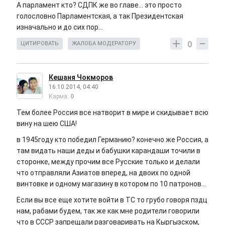
А парламент кто? СДПК же во главе... это просто
голословно Парламентская, а так Президентская
изначально и до сих пор...
0
ЦИТИРОВАТЬ
ЖАЛОБА МОДЕРАТОРУ
Кешаня Чокморов
16.10.2014, 04:40
Карма:
0
Тем более Россия все натворит в мире и скидывает всю
вину на шею США!
в 1945году кто победил Германию? конечно же Россия, а
там видать наши деды и бабушки карандаши точили в
сторонке, между прочим все Русские только и делали
что отправляли Азиатов вперед, на двоих по одной
винтовке и одному магазину в котором по 10 патронов...
Если вы все еще хотите войти в ТС то грубо говоря пздц
нам, рабами будем, так же как мне родители говорили
что в СССР запрещали разговаривать на Кыргызском,