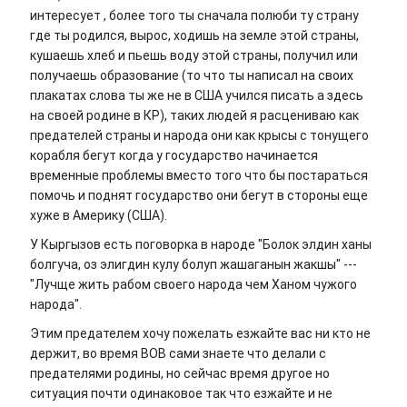
интересует , более того ты сначала полюби ту страну
где ты родился, вырос, ходишь на земле этой страны,
кушаешь хлеб и пьешь воду этой страны, получил или
получаешь образование (то что ты написал на своих
плакатах слова ты же не в США учился писать а здесь
на своей родине в КР), таких людей я расцениваю как
предателей страны и народа они как крысы с тонущего
корабля бегут когда у государство начинается
временные проблемы вместо того что бы постараться
помочь и поднят государство они бегут в стороны еще
хуже в Америку (США).
У Кыргызов есть поговорка в народе "Болок элдин ханы
болгуча, оз элигдин кулу болуп жашаганын жакшы" ---
"Лучще жить рабом своего народа чем Ханом чужого
народа".
Этим предателем хочу пожелать езжайте вас ни кто не
держит, во время ВОВ сами знаете что делали с
предателями родины, но сейчас время другое но
ситуация почти одинаковое так что езжайте и не