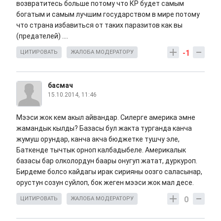
возвратитесь больше потому что КР будет самым
богатым и самым лучшим государством в мире потому
что страна избавиться от таких паразитов как вы
(предателей) ....
-1
ЦИТИРОВАТЬ
ЖАЛОБА МОДЕРАТОРУ
басмач
15.10.2014, 11:46
Мээси жок кем акыл айвандар. Силерге америка эмне
жамандык кылды? Базасы бул жакта турганда канча
жумуш орундар, канча акча бюджетке тушчу эле,
Баткенде тычтык орноп калбадыбеле. Америкалык
базасы бар олколордун баары онугуп жатат, дуркуроп.
Бирдеме болсо кайдагы ирак сирияны оозго саласынар,
орустун созун суйлоп, бок жеген мээси жок мал десе.
0
ЦИТИРОВАТЬ
ЖАЛОБА МОДЕРАТОРУ