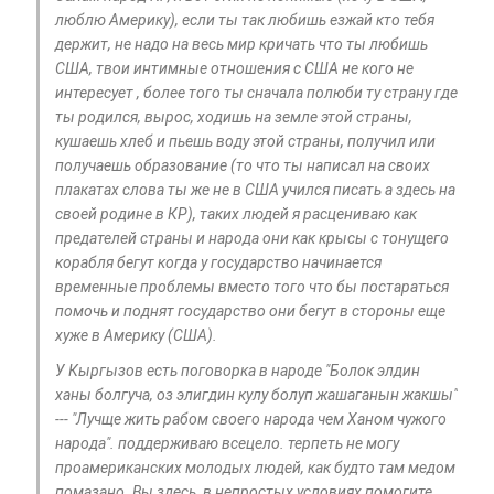
люблю Америку), если ты так любишь езжай кто тебя
держит, не надо на весь мир кричать что ты любишь
США, твои интимные отношения с США не кого не
интересует , более того ты сначала полюби ту страну где
ты родился, вырос, ходишь на земле этой страны,
кушаешь хлеб и пьешь воду этой страны, получил или
получаешь образование (то что ты написал на своих
плакатах слова ты же не в США учился писать а здесь на
своей родине в КР), таких людей я расцениваю как
предателей страны и народа они как крысы с тонущего
корабля бегут когда у государство начинается
временные проблемы вместо того что бы постараться
помочь и поднят государство они бегут в стороны еще
хуже в Америку (США).
У Кыргызов есть поговорка в народе "Болок элдин
ханы болгуча, оз элигдин кулу болуп жашаганын жакшы"
--- "Лучще жить рабом своего народа чем Ханом чужого
народа". поддерживаю всецело. терпеть не могу
проамериканских молодых людей, как будто там медом
помазано. Вы здесь, в непростых условиях помогите