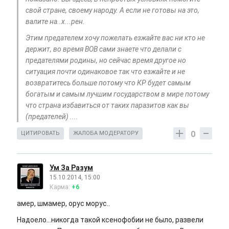
свой стране, своему народу. А если не готовы на это,
валите на..х...рен.
Этим предателем хочу пожелать езжайте вас ни кто не
держит, во время ВОВ сами знаете что делали с
предателями родины, но сейчас время другое но
ситуация почти одинаковое так что езжайте и не
возвратитесь больше потому что КР будет самым
богатым и самым лучшим государством в мире потому
что страна избавиться от таких паразитов как вы
(предателей) ....
0
ЦИТИРОВАТЬ
ЖАЛОБА МОДЕРАТОРУ
Ум За Разум
15.10.2014, 15:00
Карма:
+6
амер, шмамер, орус морус..
Надоело...никогда такой ксенофобии не было, развели