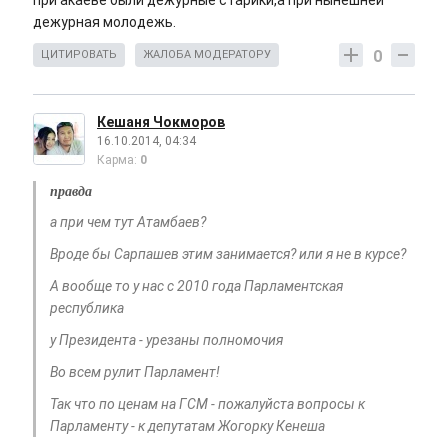
при акаеве были дежурные старики,а при нынешней
дежурная молодежь.
0
ЦИТИРОВАТЬ
ЖАЛОБА МОДЕРАТОРУ
Кешаня Чокморов
16.10.2014, 04:34
Карма:
0
правда
а при чем тут Атамбаев?
Вроде бы Сарпашев этим занимается? или я не в курсе?
А вообще то у нас с 2010 года Парламентская
республика
у Президента - урезаны полномочия
Во всем рулит Парламент!
Так что по ценам на ГСМ - пожалуйста вопросы к
Парламенту - к депутатам Жогорку Кенеша