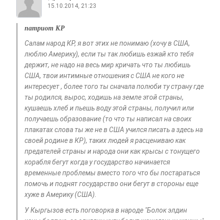
15.10.2014, 21:23
патриот КР
Салам народ КР, я вот этих не понимаю (хочу в США,
люблю Америку), если ты так любишь езжай кто тебя
держит, не надо на весь мир кричать что ты любишь
США, твои интимные отношения с США не кого не
интересует , более того ты сначала полюби ту страну где
ты родился, вырос, ходишь на земле этой страны,
кушаешь хлеб и пьешь воду этой страны, получил или
получаешь образование (то что ты написал на своих
плакатах слова ты же не в США учился писать а здесь на
своей родине в КР), таких людей я расцениваю как
предателей страны и народа они как крысы с тонущего
корабля бегут когда у государство начинается
временные проблемы вместо того что бы постараться
помочь и поднят государство они бегут в стороны еще
хуже в Америку (США).
У Кыргызов есть поговорка в народе "Болок элдин