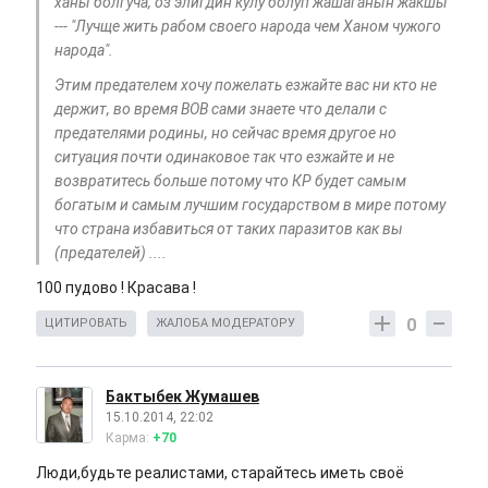
ханы болгуча, оз элигдин кулу болуп жашаганын жакшы"
--- "Лучще жить рабом своего народа чем Ханом чужого
народа".
Этим предателем хочу пожелать езжайте вас ни кто не
держит, во время ВОВ сами знаете что делали с
предателями родины, но сейчас время другое но
ситуация почти одинаковое так что езжайте и не
возвратитесь больше потому что КР будет самым
богатым и самым лучшим государством в мире потому
что страна избавиться от таких паразитов как вы
(предателей) ....
100 пудово ! Красава !
0
ЦИТИРОВАТЬ
ЖАЛОБА МОДЕРАТОРУ
Бактыбек Жумашев
15.10.2014, 22:02
Карма:
+70
Люди,будьте реалистами, старайтесь иметь своё