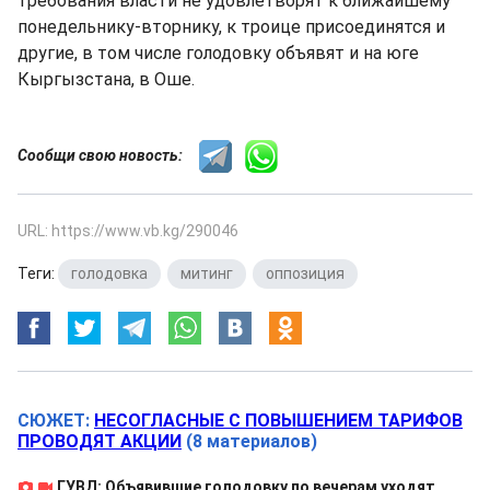
требования власти не удовлетворят к ближайшему
понедельнику-вторнику, к троице присоединятся и
другие, в том числе голодовку объявят и на юге
Кыргызстана, в Оше.
Сообщи свою новость:
URL: https://www.vb.kg/290046
Теги:
голодовка
,
митинг
,
оппозиция
СЮЖЕТ:
НЕСОГЛАСНЫЕ С ПОВЫШЕНИЕМ ТАРИФОВ
ПРОВОДЯТ АКЦИИ
(8 материалов)
ГУВД: Объявившие голодовку по вечерам уходят