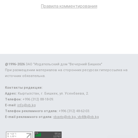
Правила комментирования
@1996-2026
ЗАО "Издательский дом "Вечерний Бишкек"
При размещении материалов на сторонних ресурсах гиперссылка на
источник обязательна.
Контакты редакции:
Адрес:
Кыргызстан, г. Бишкек, ул. Усенбаева, 2.
Телефон:
+996 (312) 88-18-09.
E-mail:
info@vb.kg
Телефон рекламного отдела:
+996 (312) 48-62-03.
E-mail рекламного отдела:
vbavto@vb.kg, vb48k@vb.kg