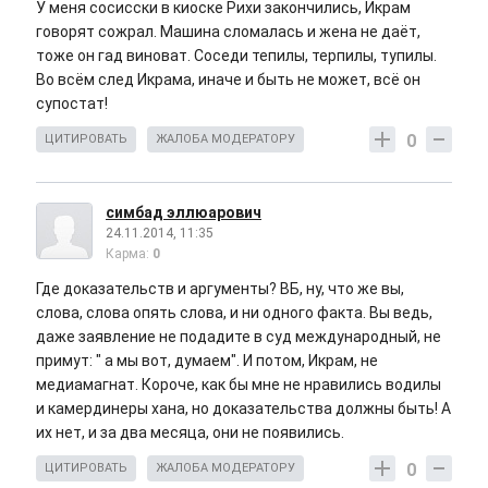
У меня сосисски в киоске Рихи закончились, Икрам
говорят сожрал. Машина сломалась и жена не даёт,
тоже он гад виноват. Соседи тепилы, терпилы, тупилы.
Во всём след Икрама, иначе и быть не может, всё он
супостат!
0
ЦИТИРОВАТЬ
ЖАЛОБА МОДЕРАТОРУ
симбад эллюарович
24.11.2014, 11:35
Карма:
0
Где доказательств и аргументы? ВБ, ну, что же вы,
слова, слова опять слова, и ни одного факта. Вы ведь,
даже заявление не подадите в суд международный, не
примут: " а мы вот, думаем". И потом, Икрам, не
медиамагнат. Короче, как бы мне не нравились водилы
и камердинеры хана, но доказательства должны быть! А
их нет, и за два месяца, они не появились.
0
ЦИТИРОВАТЬ
ЖАЛОБА МОДЕРАТОРУ