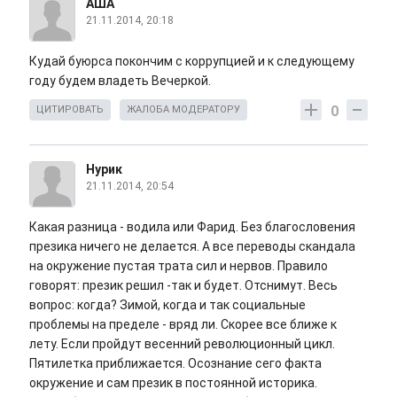
АША
21.11.2014, 20:18
Кудай буюрса покончим с коррупцией и к следующему
году будем владеть Вечеркой.
0
ЦИТИРОВАТЬ
ЖАЛОБА МОДЕРАТОРУ
Нурик
21.11.2014, 20:54
Какая разница - водила или Фарид. Без благословения
презика ничего не делается. А все переводы скандала
на окружение пустая трата сил и нервов. Правило
говорят: презик решил -так и будет. Отснимут. Весь
вопрос: когда? Зимой, когда и так социальные
проблемы на пределе - вряд ли. Скорее все ближе к
лету. Если пройдут весенний революционный цикл.
Пятилетка приближается. Осознание сего факта
окружение и сам презик в постоянной историка.