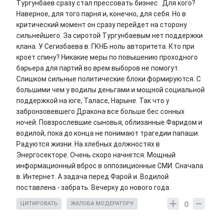
Тургунбаев сразу стал прессовать бизнес . Для кого?
Наверное, для того парня и, конечно, для себя. Но в
критический момент он сразу перейдет на сторону
сильнейшего. За сиротой Тургунбаевым нет поддержки
клана. У Сегизбаева в. ГКНБ ноль авторитета. Кто при
кроет спину? Никакие меры по повышению проходного
барьера для партий во врем выборов не помогут.
Слишком сильные политические блоки формируются. С
большими чем у водилы деньгами и мощной социальной
поддержкой на юге, Таласе, Нарыне. Так что у
забронзовевшего Дракона все больше бес сонных
ночей. Повзрослевшие сыновья, облизанные Фаридом и
водилой, пока до конца не понимают трагедии папаши.
Радуются жизни. На хлебных должностях в
Энергосекторе. Очень скоро начнется. Мощный
информационный вброс в оппозиционные СМИ. Сначала
в. Интернет. А задача перед Фарой и. Водилой
поставлена - забрать. Вечерку до нового года.
0
ЦИТИРОВАТЬ
ЖАЛОБА МОДЕРАТОРУ