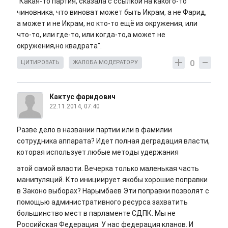
"Какая-то партия, сказала с ссылкой на какого-то
чиновника, что виноват может быть Икрам, а не Фарид,
а может и не Икрам, но кто-то ещё из окружения, или
что-то, или где-то, или когда-то,а может не
окружения,но квадрата".
0
ЦИТИРОВАТЬ
ЖАЛОБА МОДЕРАТОРУ
Кактус фаридович
22.11.2014, 07:40
Разве дело в названии партии или в фамилии
сотрудника аппарата? Идет полная деградация власти,
которая использует любые методы удержания
этой самой власти. Вечерка только маленькая часть
манипуляций. Кто инициирует якобы хорошие поправки
в Законо выборах? Нарымбаев Эти поправки позволят с
помощью административного ресурса захватить
большинство мест в парламенте СДПК. Мы не
Российская Федерация. У нас федерация кланов. И