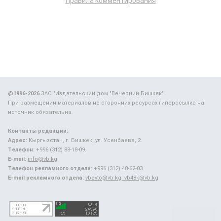
Правила комментирования
@1996-2026
ЗАО "Издательский дом "Вечерний Бишкек"
При размещении материалов на сторонних ресурсах гиперссылка на
источник обязательна.
Контакты редакции:
Адрес:
Кыргызстан, г. Бишкек, ул. Усенбаева, 2.
Телефон:
+996 (312) 88-18-09.
E-mail:
info@vb.kg
Телефон рекламного отдела:
+996 (312) 48-62-03.
E-mail рекламного отдела:
vbavto@vb.kg, vb48k@vb.kg