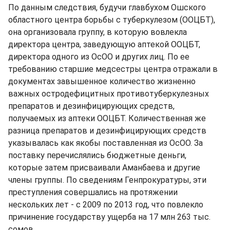
По данным следствия, будучи главбухом Ошского
областного центра борьбы с туберкулезом (ООЦБТ),
она организовала группу, в которую вовлекла
директора центра, заведующую аптекой ООЦБТ,
директора одного из ОсОО и других лиц. По ее
требованию старшие медсестры центра отражали в
документах завышенное количество жизненно
важных остродефицитных противотуберкулезных
препаратов и дезинфицирующих средств,
получаемых из аптеки ООЦБТ. Количественная же
разница препаратов и дезинфицирующих средств
указывалась как якобы поставленная из ОсОО. За
поставку перечислялись бюджетные деньги,
которые затем присваивали Аманбаева и другие
члены группы. По сведениям Генпрокуратуры, эти
преступления совершались на протяжении
нескольких лет - с 2009 по 2013 год, что повлекло
причинение государству ущерба на 17 млн 263 тыс.
сомов.