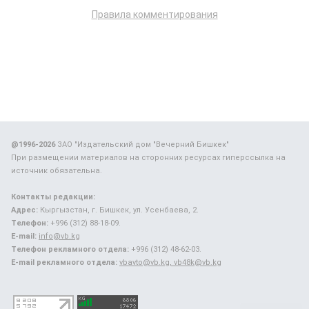
Правила комментирования
@1996-2026
ЗАО "Издательский дом "Вечерний Бишкек"
При размещении материалов на сторонних ресурсах гиперссылка на
источник обязательна.
Контакты редакции:
Адрес:
Кыргызстан, г. Бишкек, ул. Усенбаева, 2.
Телефон:
+996 (312) 88-18-09.
E-mail:
info@vb.kg
Телефон рекламного отдела:
+996 (312) 48-62-03.
E-mail рекламного отдела:
vbavto@vb.kg, vb48k@vb.kg