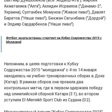
Бахтияр Дуйшобеков (все "Абдыш-Ата"), Мирбек
Ахматалиев ("Алга"), Ахлидин Исраилов ("Динамо-2",
Украина), Султанбек Момунов ("Живое пиво"), Давлят
Баратов ("Наше пиво"), Бекжан Сагынбаев ("Дордой")
и Элдияр Сардарбеков ("Наше пиво").
Футбол: кыргызстанцы стартуют на Кубке Содружества-2015 с
Молдовой
Напомним, в целях подготовки к Кубку
Содружества-2015 "молодежка" с 4 по 14 января
находилась на учебно-тренировочных сборах в Дохе
(Катар). В рамках сборов она провела два
контрольных матча, где в первом одержала победу
над олимпийской сборной Катара (3:1), во втором
уступила Еl-Merreikh Sport Club из Судана (0:2).
Международный турнир "Кубок Содружества-2015"