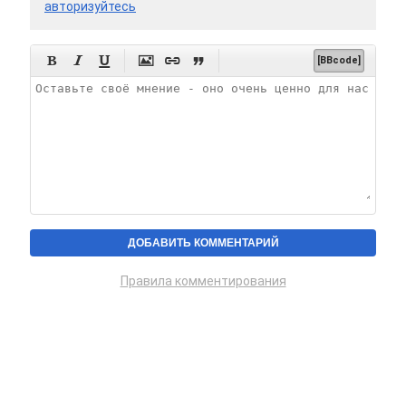
авторизуйтесь






[BBcode]
Правила комментирования