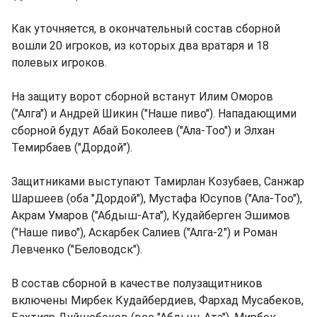
Как уточняется, в окончательный состав сборной
вошли 20 игроков, из которых два вратаря и 18
полевых игроков.
На защиту ворот сборной встанут Илим Оморов
("Алга") и Андрей Шикин ("Наше пиво"). Нападающими
сборной будут Абай Боколеев ("Ала-Тоо") и Элхан
Темирбаев ("Дордой").
Защитниками выступают Тамирлан Козубаев, Санжар
Шаршеев (оба "Дордой"), Мустафа Юсупов ("Ала-Тоо"),
Акрам Умаров ("Абдыш-Ата"), Кудайберген Эшимов
("Наше пиво"), Аскарбек Салиев ("Алга-2") и Роман
Левченко ("Беловодск").
В состав сборной в качестве полузащитников
включены Мирбек Кудайбердиев, Фархад Мусабеков,