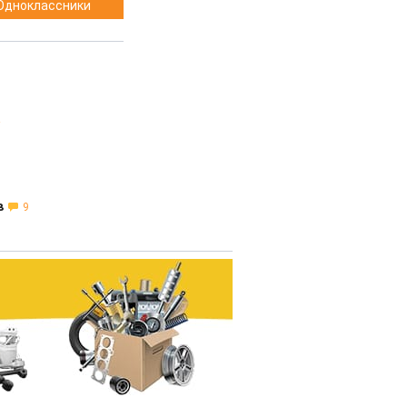
Одноклассники
в
9