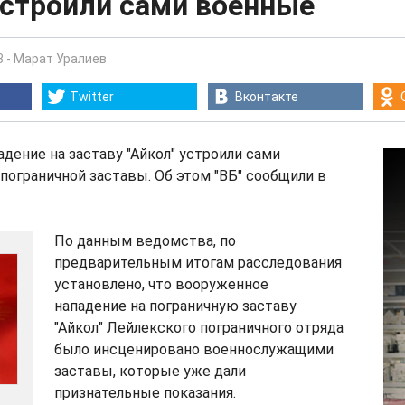
устроили сами военные
3
-
Марат Уралиев
Twitter
Вконтакте
дение на заставу "Айкол" устроили сами
ограничной заставы. Об этом "ВБ" сообщили в
По данным ведомства, по
предварительным итогам расследования
установлено, что вооруженное
нападение на пограничную заставу
"Айкол" Лейлекского пограничного отряда
было инсценировано военнослужащими
заставы, которые уже дали
признательные показания.