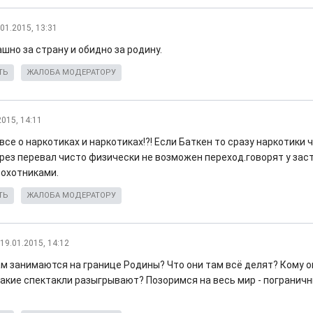
.01.2015, 13:31
шно за страну и обидно за родину.
ТЬ
ЖАЛОБА МОДЕРАТОРУ
2015, 14:11
все о наркотиках и наркотиках!?! Если Баткен то сразу наркотики 
рез перевал чисто физически не возможен переход.говорят у заст
охотниками.
ТЬ
ЖАЛОБА МОДЕРАТОРУ
19.01.2015, 14:12
ам занимаются на границе Родины? Что они там всё делят? Кому о
Какие спектакли разыгрывают? Позоримся на весь мир - пограничн