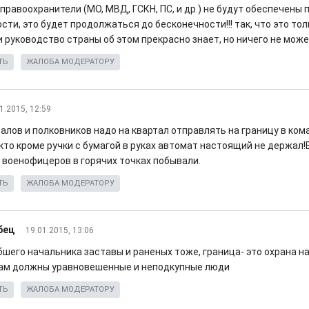
правоохранители (МО, МВД, ГСКН, ПС, и др.) не будут обеспечены 
ти, это будет продолжаться до бесконечности!!! так, что это то
и руководство страны об этом прекрасно знает, но ничего не може
ТЬ
ЖАЛОБА МОДЕРАТОРУ
1.2015, 12:59
ралов и полковников надо на квартал отправлять на границу в ком
кто кроме ручки с бумагой в руках автомат настоящий не держал!
 военофицеров в горячих точках побывали.
ТЬ
ЖАЛОБА МОДЕРАТОРУ
бец
19.01.2015, 13:06
бшего начальника заставы и раненых тоже, граница- это охрана н
ам должны уравновешенные и неподкупные люди
ТЬ
ЖАЛОБА МОДЕРАТОРУ