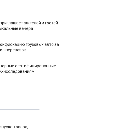
приглашает жителей и гостей
ыкальные вечера
конфискацию грузовых авто за
ил перевозок
 первые сертифицированные
НК-исследованиям
опуске товара,