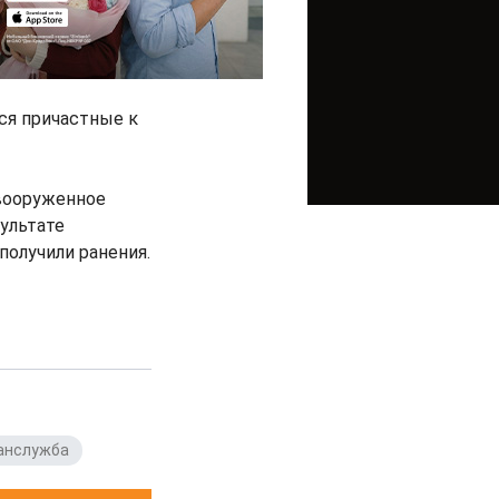
ся причастные к
 вооруженное
зультате
получили ранения.
анслужба