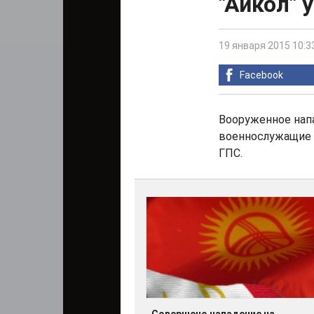
"Айкол" 
19 января 2015 10:3
Facebook
Вооруженное напа
военнослужащие п
ГПС.