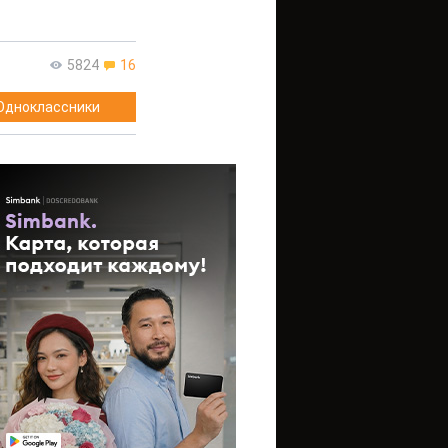
5824
16
Одноклассники