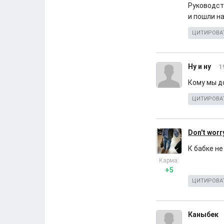
Руководст
и пошли н
ЦИТИРОВА
Ну и ну
1
Кому мы до
ЦИТИРОВА
Don't worr
К бабке не
Карма:
+5
ЦИТИРОВА
Каныбек