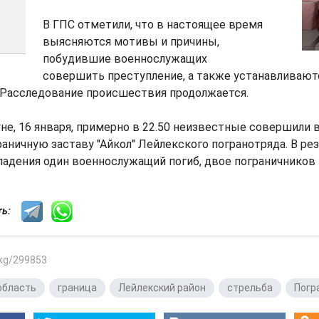
В ГПС отметили, что в настоящее время
выясняются мотивы и причины,
побудившие военнослужащих
совершить преступление, а также устанавливают
Расследование происшествия продолжается.
не, 16 января, примерно в 22.50 неизвестные совершили
раничную заставу "Айкол" Лейлекского погранотряда. В ре
адения один военнослужащий погиб, двое пограничников 
сть:
.kg/299853
область
,
граница
,
Лейлекский район
,
стрельба
,
Погр