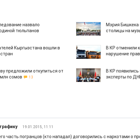
едование назвало
Мэрия Бишкека 
одиной тюльпанов
столицы на муз
ателей Кыргызстана вошли в
В КР отменили 
 стран
нарушение прав
ву предложили откупиться от
В КР появились
 млн сомов
эксперты по Д
13
трафику
19.01.2015, 11:11
го часть погранцов (кто нападал) договорились с наркотами о пр