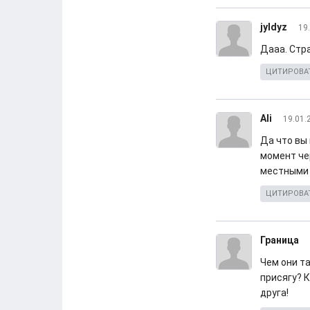
jyldyz
19
Дааа. Стра
ЦИТИРОВА
Ali
19.01.
Да что вы 
момент че
местными 
ЦИТИРОВА
Граница
Чем они т
присягу? 
друга!