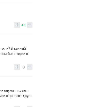
+1
что ли? В данный
авы были терки с
0
ни служат и дают
ики стреляют друг в