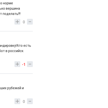
по норме
лько вершина
т поделать!!!
0
андировку!Ато есть
Вот в российск
-1
аших рубежей и
0