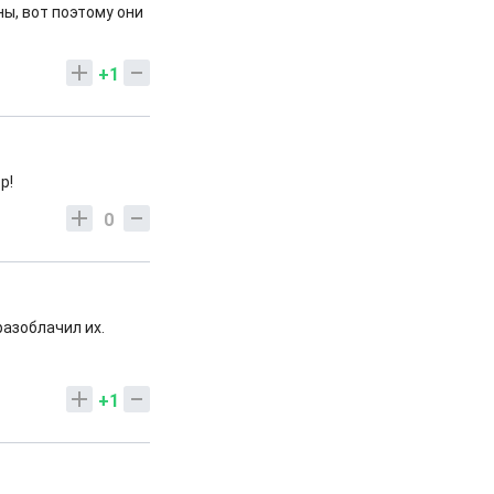
ы, вот поэтому они
+1
р!
0
разоблачил их.
+1