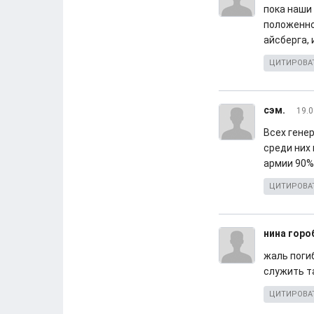
пока наши 
положеннос
айсберга, 
ЦИТИРОВА
сэм.
19.0
Всех гене
среди них 
армии 90%
ЦИТИРОВА
нина горо
жаль поги
служить т
ЦИТИРОВА