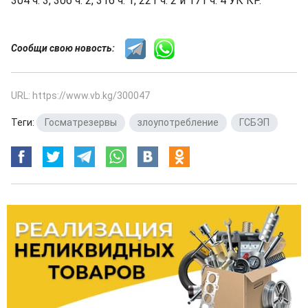
304 ч. 3, 306 ч. 2, 316 ч. 1, 221 ч. 2 и 171 ч. 4 УК КР.
Сообщи свою новость:
URL: https://www.vb.kg/300047
Теги:
Госматрезервы
,
злоупотребление
,
ГСБЭП