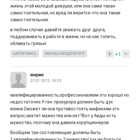
жизнь этой молодой девушке, или она сама такая
самостоятельная, но вряд ли верится что она такая
самостоятельная.
в любом случае давайте уважать друг-друга,
поддерживать в работе в жизни, но не как топить,
обливать грязью.
+1
ЦИТИРОВАТЬ
ЖАЛОБА МОДЕРАТОРУ
марик
22.01.2015, 18:03
квалифицированность,профессионализм это хорошо но
недостаточно.У ген. прокурора должен быть дух
воина.Сможет ли она противостоять мафиозям это
вопрос,хватит мужества или нет?Вот у Аиды есть
мужество, поэтому она давила корупционеров.
Вообщем три состовляющие должны быть
1.квалифицированность 2.мужество(дух,не бояться