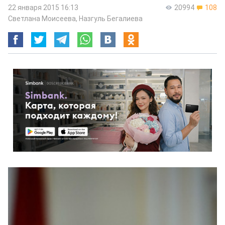
22 января 2015 16:13
20994
108
Светлана Моисеева
,
Назгуль Бегалиева