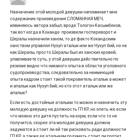
Назначение этой молодой девушки напоминает мне
содержание произведения СЛОМАННАЯ МЕЧ,
извиняюсь автора забыл, вроде Тологон Касымбеков,
так вот когда в Коканде произвели госпереворот и
Шералы назначили ханом, то де факто Кокандским
ханством управлял Нузуп аталык или же Нузуп бий, но не
как Шералы, просто Шералы был из ханских кровей,
улавливаете суть, у этой девушки действительно по
резюме видно что никакого опыта в области уголовного
судопроизводства, следовательно за неимеющей
опыта кадром стоит такой покровитель аталык а может
и апалык как Нузуп бий, но кто этот аталык или же
апалык?
Если есть достойные аталыки то можно и назначить эту
молодую девушку на должность ГП КР, но опять же если
что можно это дитя пустить на корм, если что то не
получится, скорее эта молодая девушка должна
задуматся а стоит ли ей так рисковать ради должности
ГП КР, а также ее аталыкам подумать стоит ли портит