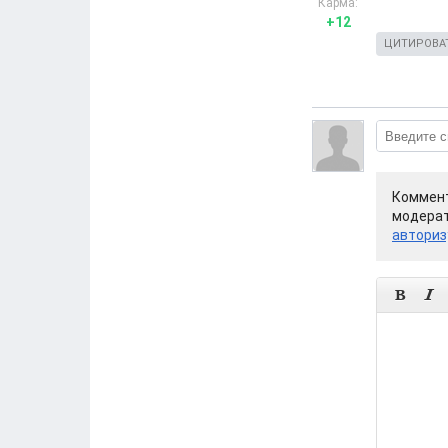
Карма:
+12
ЦИТИРОВА
Коммент
модерат
авториз

