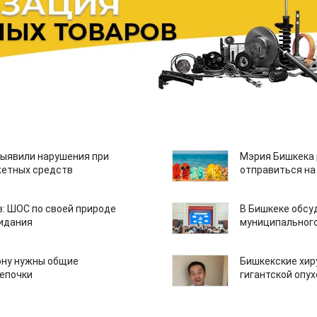
ыявили нарушения при
Мэрия Бишкека 
етных средств
отправиться на
: ШОС по своей природе
В Бишкеке обсу
зидания
муниципального
ону нужны общие
Бишкекские хир
епочки
гигантской опу