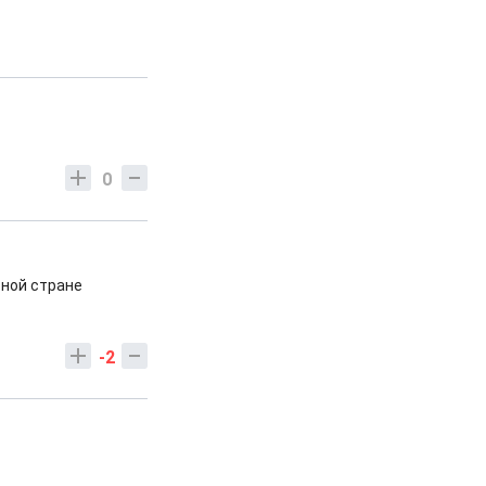
0
ьной стране
-2