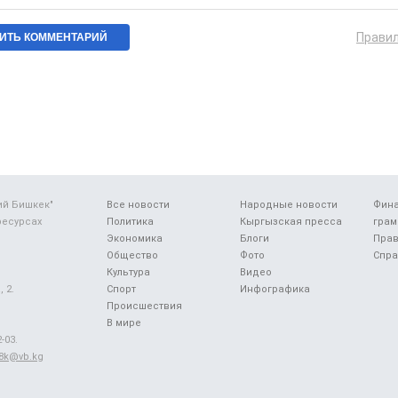
Прави
ий Бишкек"
Все новости
Народные новости
Фин
ресурсах
Политика
Кыргызская пресса
грам
Экономика
Блоги
Прав
Общество
Фото
Спра
Культура
Видео
 2.
Спорт
Инфографика
Происшествия
В мире
-03.
48k@vb.kg