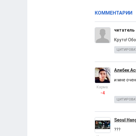
КОММЕНТАРИИ
читатель
Круто! Обо
ЦИТИРОВА
Алибек А
и мне оче
Карма:
-4
ЦИТИРОВА
Seoul Han
???