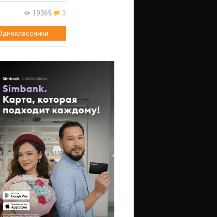
19369
3
Одноклассники