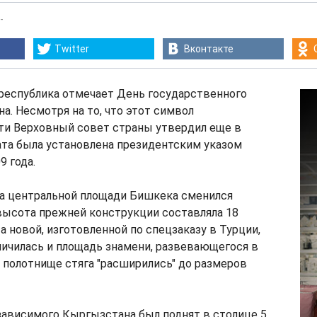
-
Twitter
Вконтакте
, республика отмечает День государственного
а. Несмотря на то, что этот символ
ти Верховный совет страны утвердил еще в
дата была установлена президентским указом
9 года.
 на центральной площади Бишкека сменился
высота прежней конструкции составляла 18
а новой, изготовленной по спецзаказу в Турции,
личилась и площадь знамени, развевающегося в
 полотнище стяга "расширились" до размеров
зависимого Кыргызстана был поднят в столице 5