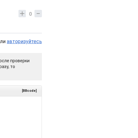
0
или
авторизуйтесь
осле проверки
азу, то
[BBcode]