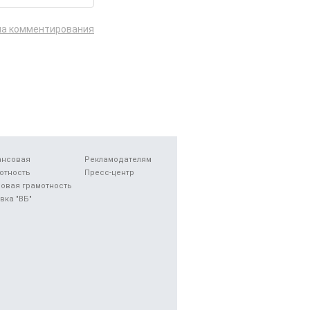
ла комментирования
ансовая
Рекламодателям
отность
Пресс-центр
овая грамотность
вка "ВБ"