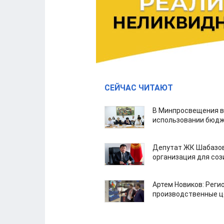
СЕЙЧАС ЧИТАЮТ
В Минпросвещения в
использовании бюдж
Депутат ЖК Шабазов
организация для со
Артем Новиков: Реги
производственные ц