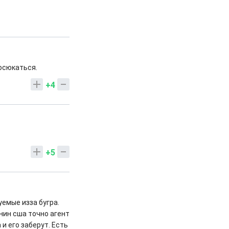
юсюкаться.
+4
+5
емые изза бугра.
нин сша точно агент
 и его заберут. Есть