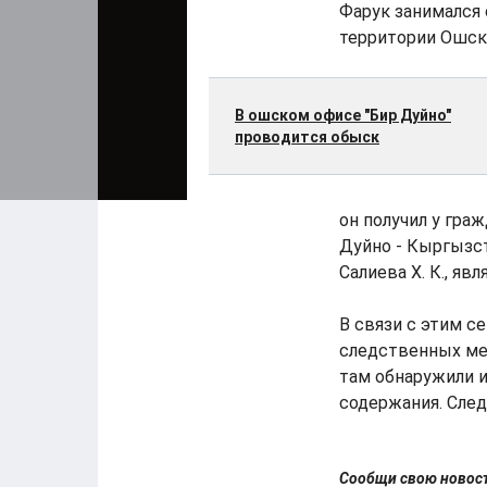
Фарук занимался 
территории Ошск
В ошском офисе "Бир Дуйно"
проводится обыск
он получил у гра
Дуйно - Кыргызст
Салиева Х. К., я
В связи с этим с
следственных мер
там обнаружили и
содержания. След
Сообщи свою ново