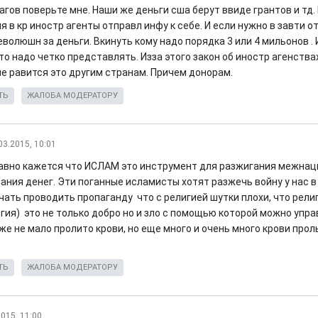
гов поверьте мне. Наши же деньги сша берут ввиде грантов и тд.
я в кр иностр агенты отправл инфу к себе. И если нужно в завти 
волюшн за деньги. Вкинуть кому надо порядка 3 или 4 мильонов . 
то надо четко представлять. Изза этого закон об иностр агенств
не равится это другим странам. Причем донорам.
ТЬ
ЖАЛОБА МОДЕРАТОРУ
03.2015, 10:01
авно кажется что ИСЛАМ это инструмент для разжигания межнац
ания денег. Эти поганные исламисты хотят разжечь войну у нас в
чать проводить пропаганду что с религией шутки плохи, что рели
игия) это не только добро но и зло с помощью которой можно упр
же не мало пролито крови, но еще много и очень много крови прол
ТЬ
ЖАЛОБА МОДЕРАТОРУ
2015, 11:00