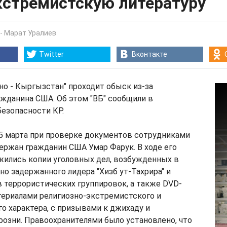
кстремистскую литературу
-
Марат Уралиев
Twitter
Вконтакте
но - Кыргызстан" проходит обыск из-за
жданина США. Об этом "ВБ" сообщили в
езопасности КР.
25 марта при проверке документов сотрудниками
ержан гражданин США Умар Фарук. В ходе его
жились копии уголовных дел, возбужденных в
о задержанного лидера "Хизб ут-Тахрира" и
 террористических группировок, а также DVD-
териалами религиозно-экстремистского и
о характера, с призывами к джихаду и
озни. Правоохранителями было установлено, что