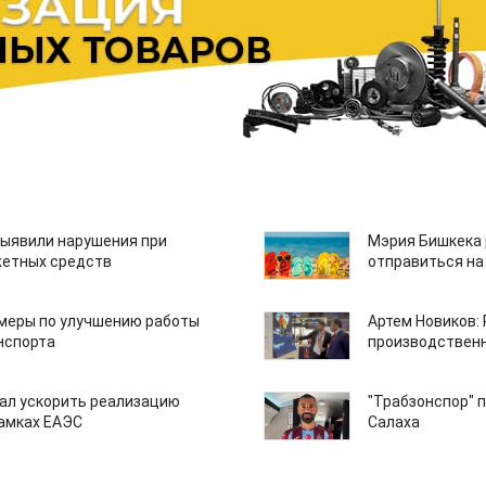
ыявили нарушения при
Мэрия Бишкека 
етных средств
отправиться на
 меры по улучшению работы
Артем Новиков:
нспорта
производствен
ал ускорить реализацию
"Трабзонспор" 
рамках ЕАЭС
Салаха