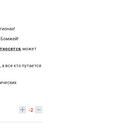
гионах!
и Бомжей!
относятся
, может
 а все кто путается
нических
-2