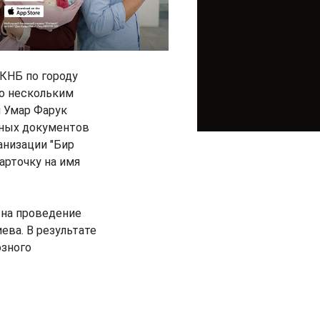
КНБ по городу
по нескольким
й Умар Фарук
нных документов
анизации "Бир
арточку на имя
я на проведение
ева. В результате
озного