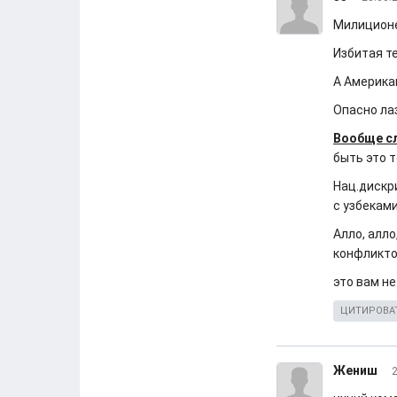
Милиционе
Избитая т
А Америка
Опасно ла
Вообще с
быть это 
Нац.дискр
с узбекам
Алло, алло
конфликто
это вам не
ЦИТИРОВА
Жениш
2