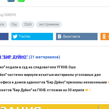
.kg/308095
ыск
,
Ош
,
США
,
экстремизм
Twitter
Вконтакте
В "БИР ДУЙНО"
(21 материалов)
но" подали в суд на следователя УГКНБ Оша
йно" частично вернули изъятые материалы уголовных дел
 офиса и домов адвокатов "Бир Дуйно" признаны незаконными
катов "Бир Дуйно" на ГКНБ отложен на 30 апреля
1