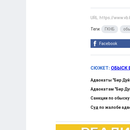
URL: https://www.vb
Теги:
ГКНБ
,
об
Facebook
СЮЖЕТ:
ОБЫСК 
Адвокаты "Бир Дуй
Адвокатам "Бир Ду
Санкции по обыску
Суд по жалобе адво