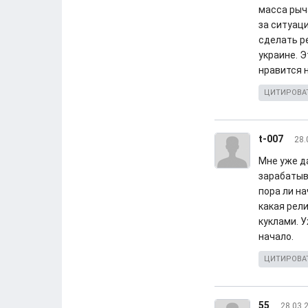
масса рыча
за ситуаци
сделать ре
украине. Э
нравится 
ЦИТИРОВА
t-007
28.
Мне уже д
зарабатыв
пора ли на
какая рел
куклами. У
начало.
ЦИТИРОВА
55
28.03.