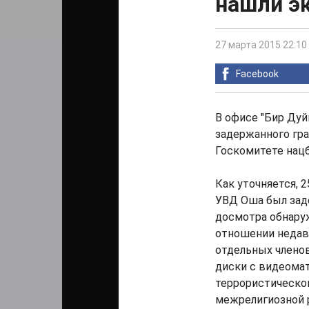
нашли э
27 марта 2015 22:10
Facebook
В офисе "Бир Дуй
задержанного гра
Госкомитете нацб
Как уточняется, 
УВД Оша был зад
досмотра обнару
отношении недавн
отдельных членов
диски с видеома
террористическог
межрелигиозной р