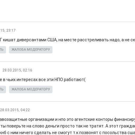
15, 23:17
Г кишат диверсантами США, на месте расстреливать надо, а не с
ТЬ
ЖАЛОБА МОДЕРАТОРУ
28.03.2015, 02:16
е в чьих интересах все эти НПО работают(
ТЬ
ЖАЛОБА МОДЕРАТОРУ
28.03.2015, 04:22
равозащитные организации и нпо это агентские конторы финансиру
ты поверьте на слово деньги просто так не тратят. А этот гражда
гкнб с ним ничего сделать не смогут т.к позвонят с посольства сша