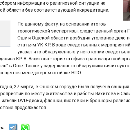
сбором информации о религиозной ситуации на
ой области без соответствующей аккредитации.
По данному факту, на основании итогов
теологической экспертизы, следственный орган Г
Ошу и Ошской области возбудил уголовное дело 
статьям УК КР. В ходе следственных мероприяти
указал, что обнаруженные у него копии следстве
жданина КР В. Вахитова - юриста офиса правозащитной орг
ан" в Оше. Также у задержанного обнаружили визитную к
вляющегося менеджером этой же НПО.
егодня, 27 марта, в Ошском горсуде была получена санкци
оприятий по месту жительства и работы Вахитова и Сали
 изъяли DVD-диски, флешки, листовки и брошюры религи
ствие продолжается.
сть: