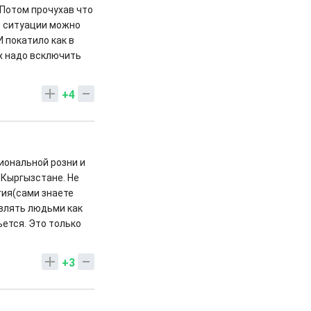
 Потом прочухав что
от ситуации можно
И покатило как в
ах надо всключить
+4
иональной розни и
 Кыргызстане. Не
гия(сами знаете
авлять людьми как
ьется. Это только
+3