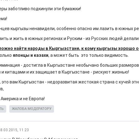
ры заботливо подкинули эти бумажки!
ема!
нцев кыргызы ненавидели, особенно опасно им лазить в южных ре
зить и жить в южных регионах и Руским - из Русских людей делал
ложно найти народы в Кыргызстане, к кому кыргызы хорошо 
только
японцы и казахи
, а может быть это только видимость.
иминация - достигла в Кыргызстане необычано больших размеров,
и и китацами и их защищает в Кыргызстане - рискуют жизнью!
, это вам Кыргызстан - недоразвитая жестокая страна с кучей эт
в,
 Америка и не Европа!
ТЬ
ЖАЛОБА МОДЕРАТОРУ
8.03.2015, 11:23