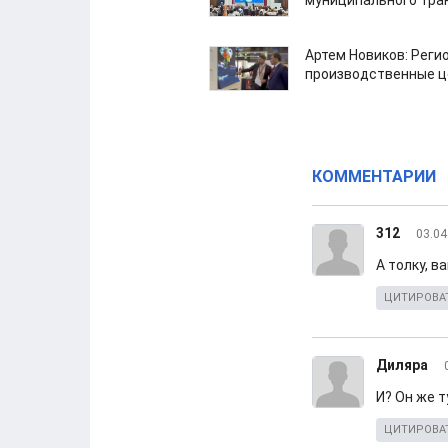
муниципального тра
Артем Новиков: Реги
производственные ц
КОММЕНТАРИИ
312
03.04
А толку, в
ЦИТИРОВА
Диляра
И? Он же т
ЦИТИРОВА