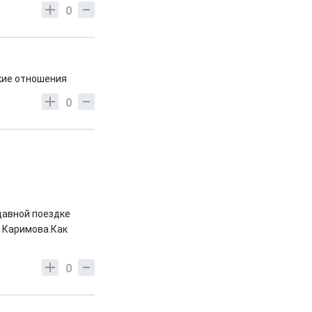
0
ские отношения
0
едавной поездке
" Каримова.Как
0