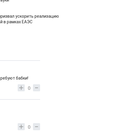
ауки
призвал ускорить реализацию
й в рамках ЕАЭС
требуют бабки!
0
0