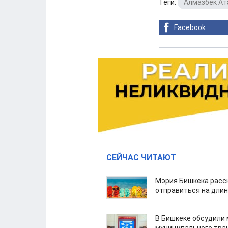
Теги:
Алмазбек А
Facebook
СЕЙЧАС ЧИТАЮТ
Мэрия Бишкека расс
отправиться на дли
В Бишкеке обсудили