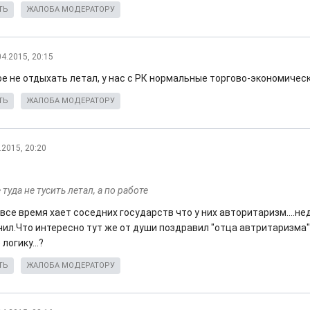
ТЬ
ЖАЛОБА МОДЕРАТОРУ
04.2015, 20:15
ое не отдыхать летал, у нас с РК нормальные торгово-экономиче
ТЬ
ЖАЛОБА МОДЕРАТОРУ
.2015, 20:20
 туда не тусить летал, а по работе
все время хает соседних государств что у них авторитаризм....н
чил.Что интересно тут же от души поздравил "отца автритаризма
логику...?
ТЬ
ЖАЛОБА МОДЕРАТОРУ