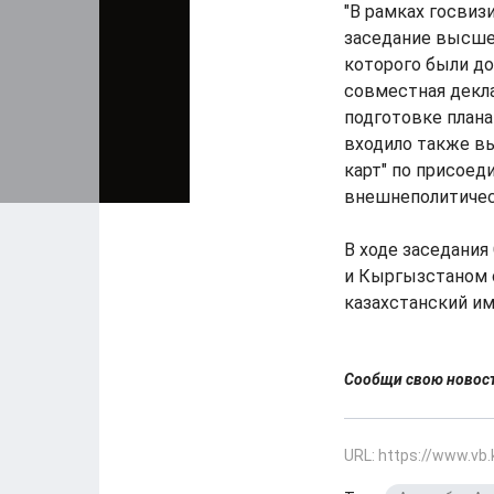
"В рамках госвиз
заседание высше
которого были д
совместная декла
подготовке плана
входило также в
карт" по присоед
внешнеполитичес
В ходе заседания
и Кыргызстаном с
казахстанский им
Сообщи свою ново
URL: https://www.vb