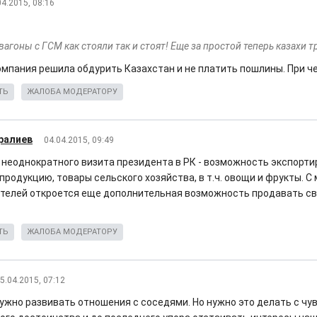
04.2015, 08:16
 вагоны с ГСМ как стояли так и стоят! Еще за простой теперь казахи 
омпания решила обдурить Казахстан и не платить пошлины. При ч
ТЬ
ЖАЛОБА МОДЕРАТОРУ
ралиев
04.04.2015, 09:49
 неоднократного визита президента в РК - возможность экспорт
родукцию, товары сельского хозяйства, в т.ч. овощи и фрукты. С
телей откроется еще дополнительная возможность продавать с
ТЬ
ЖАЛОБА МОДЕРАТОРУ
5.04.2015, 07:12
нужно развивать отношения с соседями. Но нужно это делать с чу