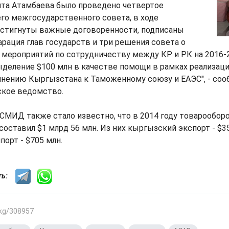
ита Атамбаева было проведено четвертое
го межгосударственного совета, в ходе
остигнуты важные договоренности, подписаны
рация глав государств и три решения совета о
 мероприятий по сотрудничеству между КР и РК на 2016-2
ыделение $100 млн в качестве помощи в рамках реализац
инению Кыргызстана к Таможенному союзу и ЕАЭС", - соо
кое ведомство.
 СМИД также стало известно, что в 2014 году товарообор
оставил $1 млрд 56 млн. Из них кыргызский экспорт - $35
порт - $705 млн.
сть:
.kg/308957