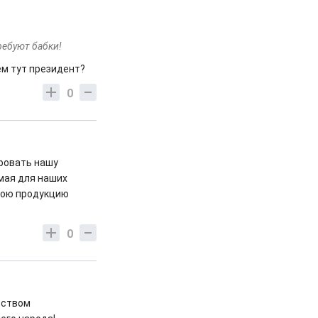
требуют бабки!
ем тут президент?
0
ировать нашу
 мая для наших
вою продукцию
0
вством