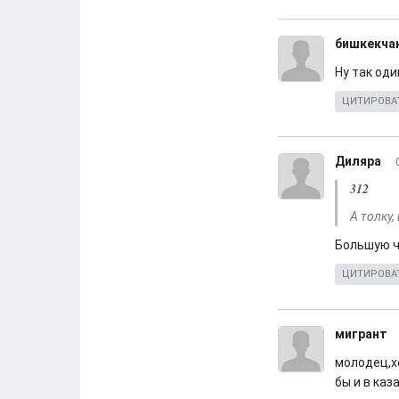
бишкекча
Ну так оди
ЦИТИРОВА
Диляра
312
А толку,
Большую ч
ЦИТИРОВА
мигрант
молодец,х
бы и в каз