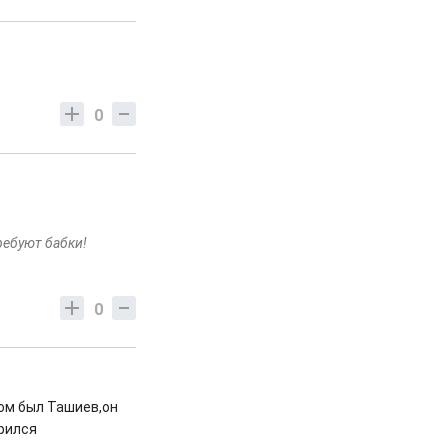
0
требуют бабки!
0
ом был Ташиев,он
орился