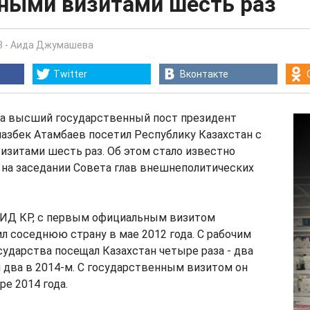
чными визитами шесть раз
8
-
Аида Джумашева
Twitter
Вконтакте
 на высший государственный пост президент
азбек Атамбаев посетил Республику Казахстан с
визитами шесть раз. Об этом стало известно
я, на заседании Совета глав внешнеполитических
МИД КР, с первым официальным визитом
л соседнюю страну в мае 2012 года. С рабочим
сударства посещал Казахстан четыре раза - два
 и два в 2014-м. С государственным визитом он
ре 2014 года.