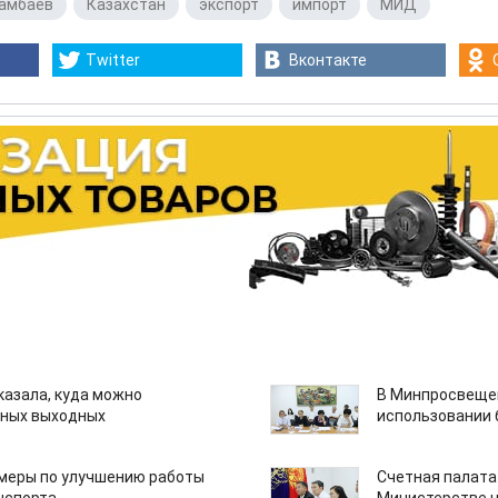
тамбаев
,
Казахстан
,
экспорт
,
импорт
,
МИД
Twitter
Вконтакте
казала, куда можно
В Минпросвещен
нных выходных
использовании
 меры по улучшению работы
Счетная палата