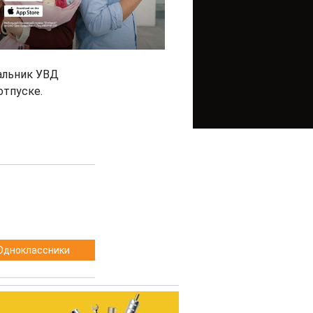
альник УВД
отпуске.
Одноклассники