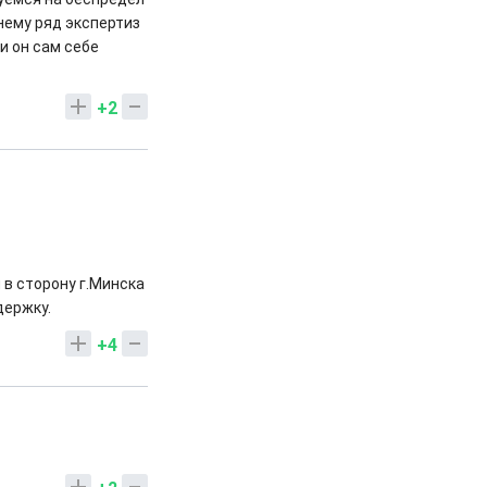
нему ряд экспертиз
и он сам себе
+2
 в сторону г.Минска
держку.
+4