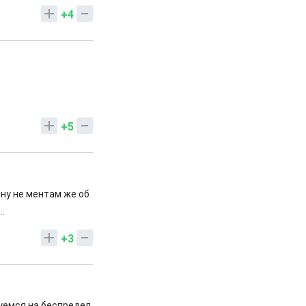
+4
+5
ну не ментам же об
..
+3
уемся на беспредел