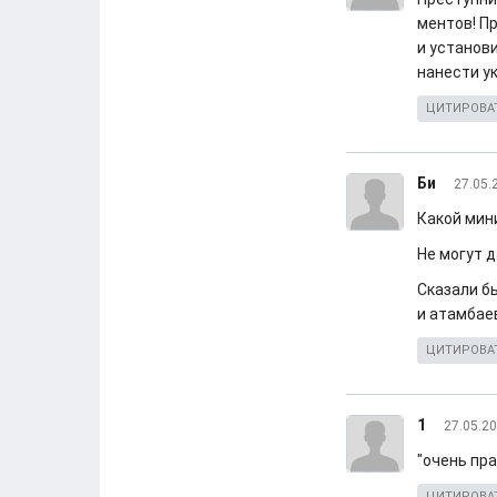
ментов! П
и установ
нанести ук
ЦИТИРОВА
Би
27.05.
Какой мин
Не могут 
Сказали б
и атамбае
ЦИТИРОВА
1
27.05.20
"очень пр
ЦИТИРОВА