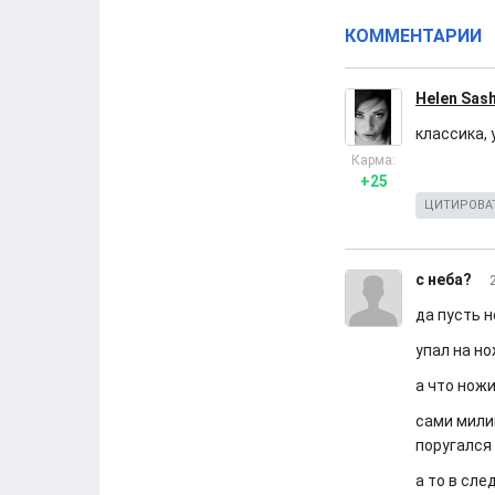
КОММЕНТАРИИ
Helen Sas
классика, 
Карма:
+25
ЦИТИРОВА
с неба?
да пусть н
упал на н
а что ножи
сами мили
поругался 
а то в сле