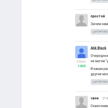
простой
Зачем нам 
ЦИТИРОВА
Alik Black
Очередное
не могли "
Карма:
+469
И какая ра
другие моз
ЦИТИРОВА
свои
27.
Сказочник