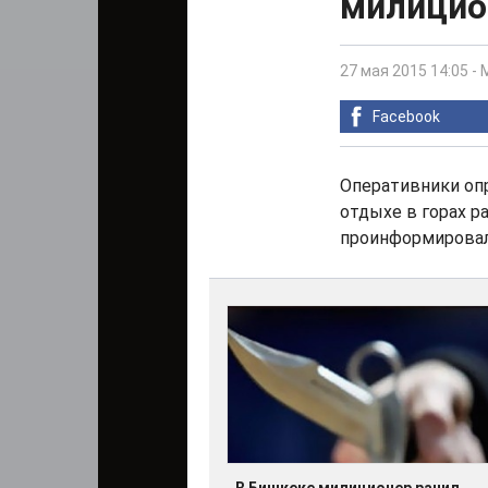
милицио
27 мая 2015 14:05
-
Facebook
Оперативники опр
отдыхе в горах р
проинформировал