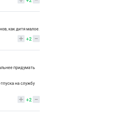
+2
нов, как дитя малое.
+2
нальнее придумать
отпуска на службу
+2