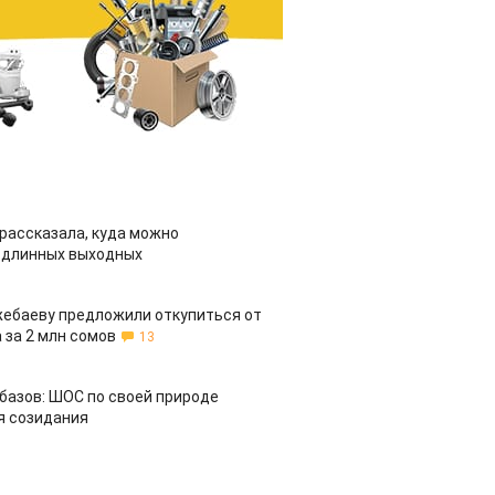
рассказала, куда можно
 длинных выходных
жебаеву предложили откупиться от
 за 2 млн сомов
13
азов: ШОС по своей природе
я созидания