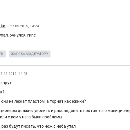
hko
27.05.2015, 14:24
упал, очнулся, гипс
ТЬ
ЖАЛОБА МОДЕРАТОРУ
27.05.2015, 14:48
е врут!
ож?
 они не лежат пластом, а торчат как ежики?
ционеры должны уволить и расследовать против того милиционер
или с кем у него были проблемы
д раз будут писать, что нож с неба упал