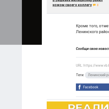
В Бишкеке милиционер ранил
ножом своего коллегу
8
Кроме того, отме
Ленинского район
Сообщи свою ново
URL: https://www.vb
Теги:
Ленинский р
Facebook