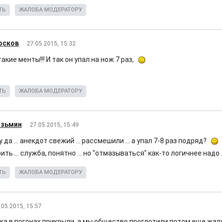
ТЬ
ЖАЛОБА МОДЕРАТОРУ
осков
27.05.2015, 15:32
кие менты!!! И так он упал на нож 7 раз,
ТЬ
ЖАЛОБА МОДЕРАТОРУ
озьмин
27.05.2015, 15:49
.. ну да ... анекдот свежий ... рассмешили ... а упал 7-8 раз подряд?
ить ... служба, понятно ... но "отмазываться" как-то логичнее надо .
ТЬ
ЖАЛОБА МОДЕРАТОРУ
.05.2015, 15:57
ка в погонах прикрыли, а мы общество проглотили потом еще жал