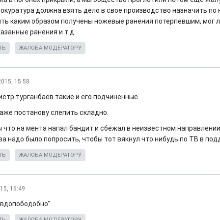
рокуратура должна взять дело в свое производство назначить по 
ить каким образом получены ножевые ранения потерпевшим, мог л
азанные ранения и т.д.
ТЬ
ЖАЛОБА МОДЕРАТОРУ
2015, 15:58
истр турганбаев такие и его подчиненные.
даже постанову слепить складно.
ы что на мента напал бандит и сбежал в неизвестном направлении
ва надо было попросить, чтобы тот вякнул что нибудь по ТВ в под
ТЬ
ЖАЛОБА МОДЕРАТОРУ
15, 16:49
авдопободобно"
ТЬ
ЖАЛОБА МОДЕРАТОРУ