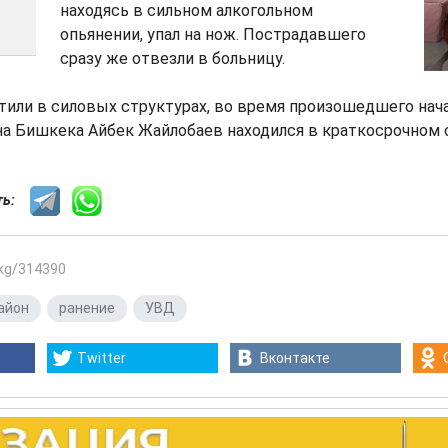
находясь в сильном алкогольном
опьянении, упал на нож. Пострадавшего
сразу же отвезли в больницу.
тили в силовых структурах, во время произошедшего нач
а Бишкека Айбек Жайлобаев находился в краткосрочном 
сть:
.kg/314390
айон
,
ранение
,
УВД
Twitter
Вконтакте