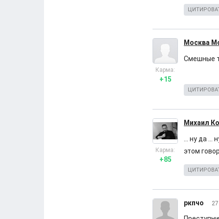
ЦИТИРОВА
Москва М
Смешные та
Карма:
+15
ЦИТИРОВА
Михаил К
... ну да .
Карма:
этом говор
+85
ЦИТИРОВА
ркпчо
27
Преступни