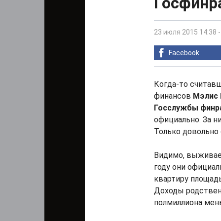
Госфинр
23 июля 2015 14:38
Facebook
Когда-то считавш
финансов
Мэлис 
Госслужбы финр
официально. За н
Только довольно 
Видимо, выживае
году они официал
квартиру площадь
Доходы родственн
полмиллиона мен