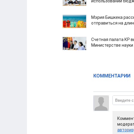
использовании бюдж
Мэрия Бишкека расс
отправиться на дли
Счетная палата КР в
Министерстве науки
КОММЕНТАРИИ
Коммент
модерат
авториз