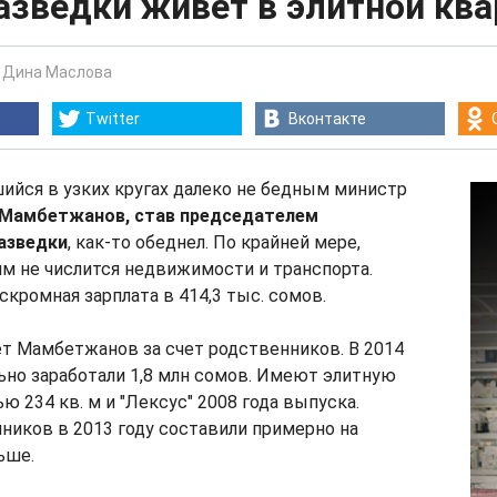
азведки живет в элитной ква
-
Дина Маслова
Twitter
Вконтакте
ийся в узких кругах далеко не бедным министр
Мамбетжанов, став председателем
азведки
, как-то обеднел. По крайней мере,
им не числится недвижимости и транспорта.
скромная зарплата в 414,3 тыс. сомов.
т Мамбетжанов за счет родственников. В 2014
ьно заработали 1,8 млн сомов. Имеют элитную
ю 234 кв. м и "Лексус" 2008 года выпуска.
иков в 2013 году составили примерно на
ьше.