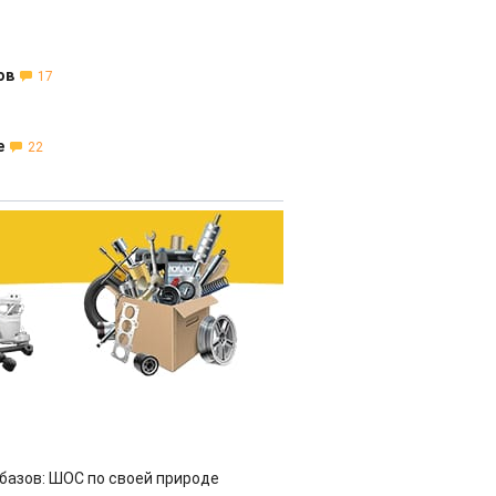
ов
17
е
22
азов: ШОС по своей природе