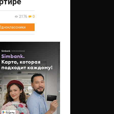
ртире
2176
0
Одноклассники