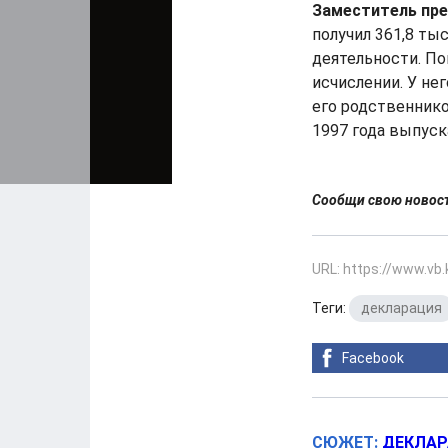
Заместитель пр
получил 361,8 ты
деятельности. По
исчислении. У нег
его родственнико
1997 года выпуск
Сообщи свою ново
URL: https://www.vb
Теги:
декларация
Facebook
СЮЖЕТ:
ДЕКЛАР