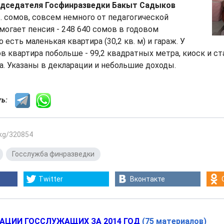
едседателя Госфинразведки Бакыт Садыков
с. сомов, совсем немного от педагогической
могает пенсия - 248 640 сомов в годовом
о есть маленькая квартира (30,2 кв. м) и гараж. У
в квартира побольше - 99,2 квадратных метра, киоск и с
а. Указаны в декларации и небольшие доходы.
сть:
.kg/320854
,
Госслужба финразведки
Twitter
Вконтакте
АЦИИ ГОССЛУЖАЩИХ ЗА 2014 ГОД
(75 материалов)