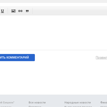




Прави
ий Бишкек"
Все новости
Народные новости
Фин