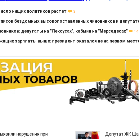
число нищих политиков растет
3
список бездомных высокопоставленных чиновников и депутат
новников: депутаты на "Лексусах", кабмин на "Мерседесах"
14
ужащих зарплаты выше: президент оказался не на первом мест
ыявили нарушения при
Депутат ЖК Шаб