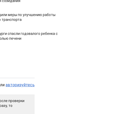
я созидания
дили меры по улучшению работы
 транспорта
урги спасли годовалого ребенка с
холью печени
или
авторизуйтесь
осле проверки
азу, то