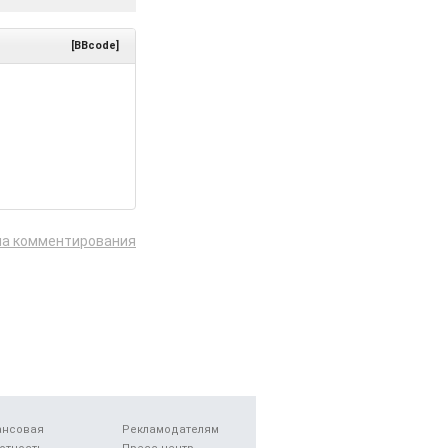
[BBcode]
ла комментирования
ансовая
Рекламодателям