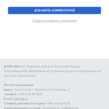
Правила комментирования
@1996-2026
ЗАО "Издательский дом "Вечерний Бишкек"
При размещении материалов на сторонних ресурсах гиперссылка на
источник обязательна.
Контакты редакции:
Адрес:
Кыргызстан, г. Бишкек, ул. Усенбаева, 2.
Телефон:
+996 (312) 88-18-09.
E-mail:
info@vb.kg
Телефон рекламного отдела:
+996 (312) 48-62-03.
E-mail рекламного отдела:
vbavto@vb.kg, vb48k@vb.kg