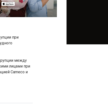
рупции при
удного
оррупции между
ими лицами при
ацией Cameco и