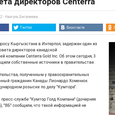
ета директоров Centerra
22
-
Назгуль Бегалиева
Twitter
Вконтакте
апросу Кыргызстана в Интерпол, задержан один из
овета директоров канадской
 компании Centerra Gold Inc. Об этом сегодня, 3
общили собственные источники в правительстве.
тельства, полученным у правоохранительных
анный гражданин Канады Леонардо Хоменюк
ународном розыске по делу "Кумтора".
 пресс-службе "Кумтор Голд Компани" (дочерняя
), "ВБ" сообщили, что такой информацией не