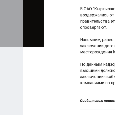
В ОАО "Кыргызалт
воздержались от
правительства эт
опровергают.
Напомним, ранее 
заключении дого
месторождения Ку
По данным надзор
высшими должно
заключении якоб
компаниями по пр
Сообщи свою ново