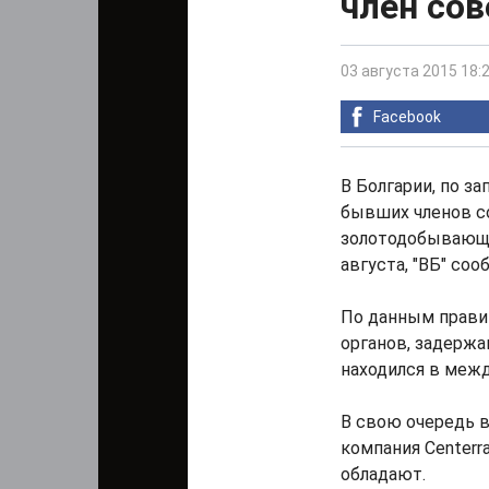
член сов
03 августа 2015 18:
Facebook
В Болгарии, по з
бывших членов с
золотодобывающей
августа, "ВБ" со
По данным прави
органов, задерж
находился в межд
В свою очередь в
компания Сenterra
обладают.