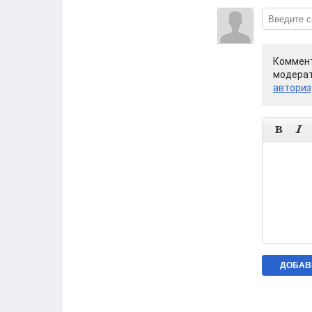
Коммент
модерат
авториз

