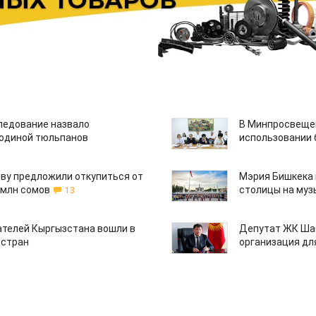
едование назвало
В Минпросвещен
одиной тюльпанов
использовании
ву предложили откупиться от
Мэрия Бишкека 
 млн сомов
столицы на муз
13
ателей Кыргызстана вошли в
Депутат ЖК Шаб
 стран
организация дл