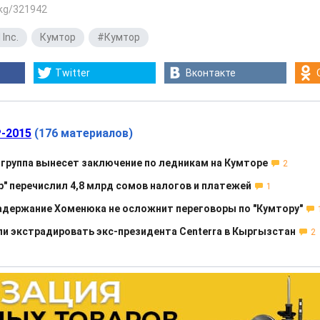
.kg/321942
 Inc.
,
Кумтор
,
#Кумтор
Twitter
Вконтакте
-2015
(176 материалов)
 группа вынесет заключение по ледникам на Кумторе
2
р" перечислил 4,8 млрд сомов налогов и платежей
1
держание Хоменюка не осложнит переговоры по "Кумтору"
и экстрадировать экс-президента Centerra в Кыргызстан
2