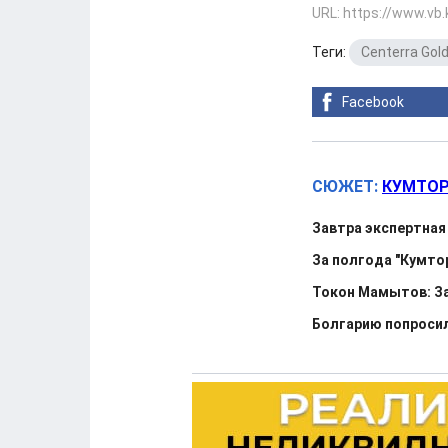
URL: https://www.vb
Теги:
Centerra Gold
Facebook
СЮЖЕТ:
КУМТОР
Завтра экспертная
За полгода "Кумто
Токон Мамытов: За
Болгарию попросил