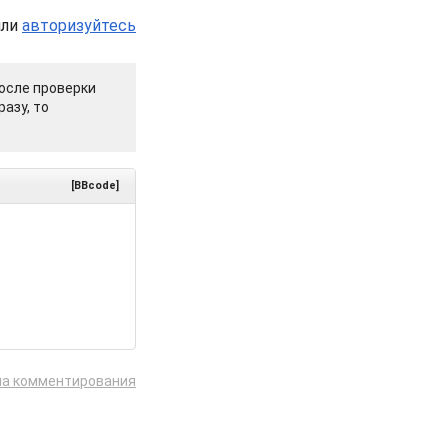
или
авторизуйтесь
осле проверки
азу, то
[BBcode]
ла комментирования