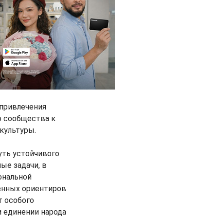
 привлечения
о сообщества к
культуры.
уть устойчивого
ые задачи, в
ональной
венных ориентиров
т особого
и единении народа