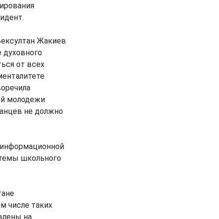
мирования
зидент.
Бексултан Жакиев
е духовного
ься от всех
менталитете
воречила
ой молодежи
анцев не должно
ю информационной
стемы школьного
тане
м числе таких
влены на