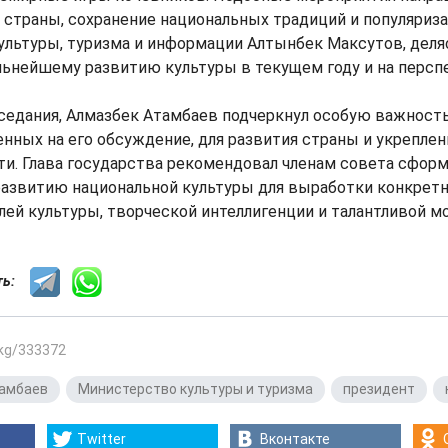
страны, сохранение национальных традиций и популяриза
ультуры, туризма и информации Алтынбек Максутов, деля
ьнейшему развитию культуры в текущем году и на персп
седания, Алмазбек Атамбаев подчеркнул особую важность
нных на его обсуждение, для развития страны и укреплен
и. Глава государства рекомендовал членам совета сфор
развитию национальной культуры для выработки конкрет
ей культуры, творческой интеллигенции и талантливой м
сть:
.kg/333372
тамбаев
,
Министерство культуры и туризма
,
президент
,
Twitter
Вконтакте