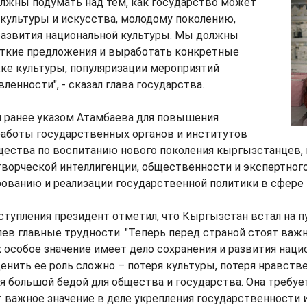
лжны подумать над тем, как государство может
культуры и искусства, молодому поколению,
развития национальной культуры. Мы должны
ткие предложения и выработать конкретные
ке культуры, популяризации мероприятий
ленности", - сказал глава государства.
н ранее указом Атамбаева для повышения
аботы государственных органов и институтов
щества по воспитанию нового поколения кыргызстанцев,
творческой интеллигенции, общественности и экспертног
ованию и реализации государственной политики в сфере 
ступления президент отметил, что Кыргызстан встал на п
лев главные трудности. "Теперь перед страной стоят важн
особое значение имеет дело сохранения и развития наци
енить ее роль сложно – потеря культуры, потеря нравст
 большой бедой для общества и государства. Она требуе
 важное значение в деле укрепления государственности 