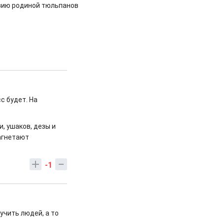
зию родиной тюльпанов
с будет. На
, ушаков, дезы и
агнетают
-1
учить людей, а то