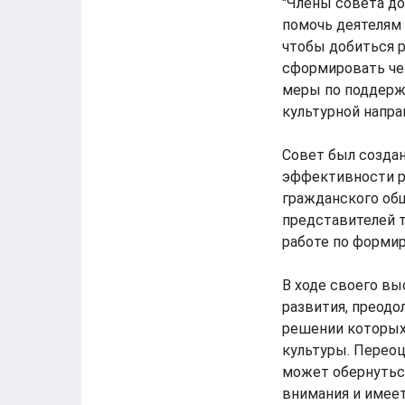
"Члены совета до
помочь деятелям 
чтобы добиться 
сформировать че
меры по поддерж
культурной направ
Совет был созда
эффективности р
гражданского об
представителей 
работе по формир
В ходе своего вы
развития, преодо
решении которых 
культуры. Переоц
может обернуться
внимания и имеет