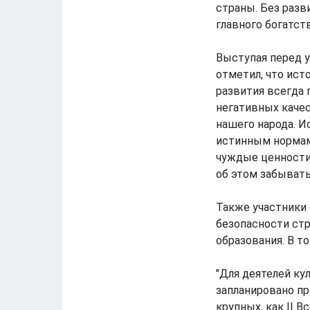
страны. Без раз
главного богатст
Выступая перед 
отметил, что ист
развития всегда
негативных качес
нашего народа. И
истинным нормам
чуждые ценности
об этом забывать"
Также участники
безопасности ст
образования. В т
"Для деятелей ку
запланировано пр
крупных, как II 