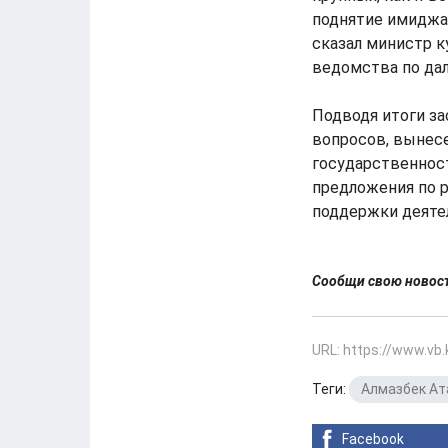
поднятие имиджа 
сказал министр к
ведомства по дал
Подводя итоги за
вопросов, вынесе
государственност
предложения по 
поддержки деятел
Сообщи свою ново
URL: https://www.vb
Теги:
Алмазбек А
Facebook