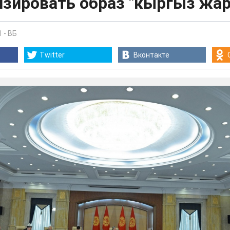
изировать образ "кыргыз жа
1
-
ВБ
Twitter
Вконтакте