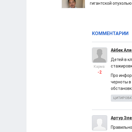
гигантской опухолью
КОММЕНТАРИИ
Айбек Али
Детей в кл
стажировк
Карма:
-2
Про информ
черноты в
обстановк
ЦИТИРОВА
Артур Эле
Правильно,