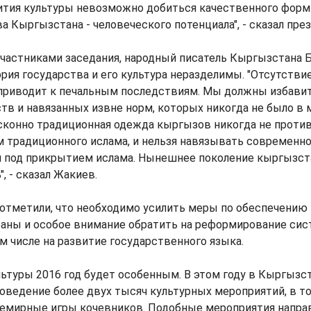
вития культуры невозможно добиться качественного фор
ва Кыргызстана - человеческого потенциала", - сказал пре
участниками заседания, народный писатель Кыргызстана 
ория государства и его культура неразделимы. "Отсутстви
 приводит к печальным последствиям. Мы должны избавит
тв и навязанных извне норм, которых никогда не было в 
сконно традиционная одежда кыргызов никогда не проти
 традиционного ислама, и нельзя навязывать современн
 под прикрытием ислама. Нынешнее поколение кыргызст
, - сказал Жакиев.
 отметили, что необходимо усилить меры по обеспечени
раны и особое внимание обратить на реформирование си
ом числе на развитие государственного языка.
льтуры 2016 год будет особенным. В этом году в Кыргызс
оведение более двух тысяч культурных мероприятий, в то
Всемирные игры кочевников. Подобные мероприятия напра