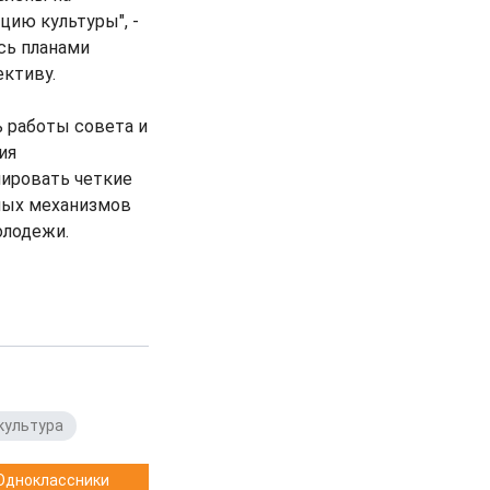
цию культуры", -
сь планами
ективу.
 работы совета и
ия
мировать четкие
ных механизмов
олодежи.
культура
Одноклассники