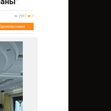
раны"
2997
7
Одноклассники