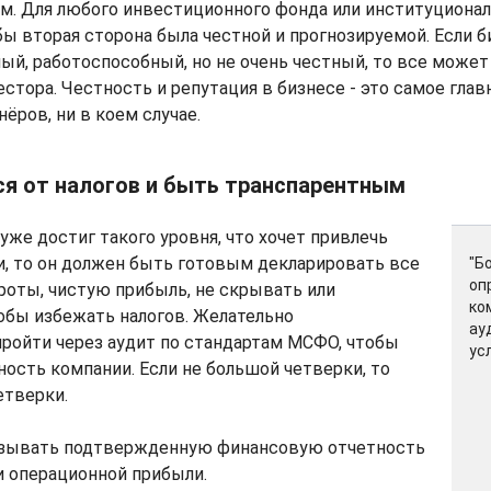
м. Для любого инвестиционного фонда или институционал
бы вторая сторона была честной и прогнозируемой. Если 
ый, работоспособный, но не очень честный, то все может
естора. Честность и репутация в бизнесе - это самое глав
ёров, ни в коем случае.
ься от налогов и быть транспарентным
уже достиг такого уровня, что хочет привлечь
и, то он должен быть готовым декларировать все
"Б
оп
роты, чистую прибыль, не скрывать или
ко
обы избежать налогов. Желательно
ау
ройти через аудит по стандартам МСФО, чтобы
ус
ность компании. Если не большой четверки, то
етверки.
зывать подтвержденную финансовую отчетность
и операционной прибыли.