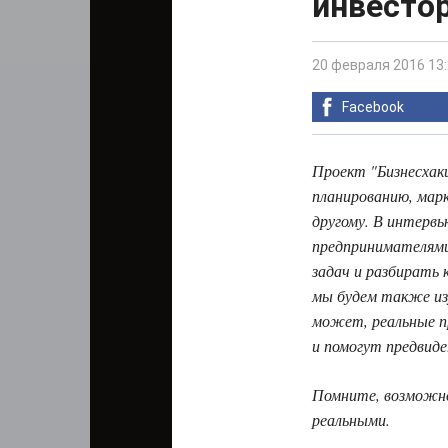
инвесто
20 февраля 2016 13
Facebook
Проект "Бизнесхак
планированию, мар
другому. В интерв
предпринимателями
задач и разбирать 
мы будем также из
может, реальные пр
и помогут предвид
Помните, возможно
реальными.