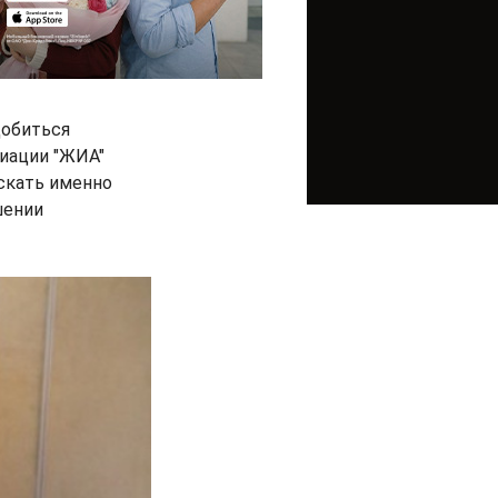
добиться
иации "ЖИА"
скать именно
шении