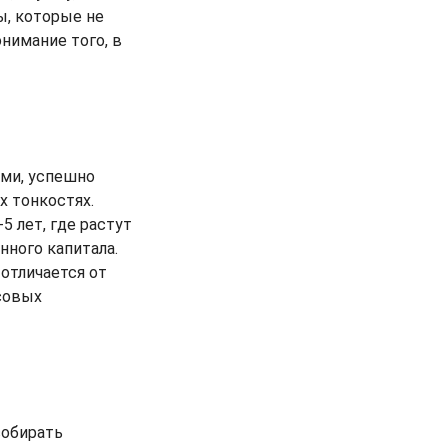
ы, которые не
нимание того, в
ами, успешно
х тонкостях.
 лет, где растут
нного капитала.
отличается от
совых
собирать