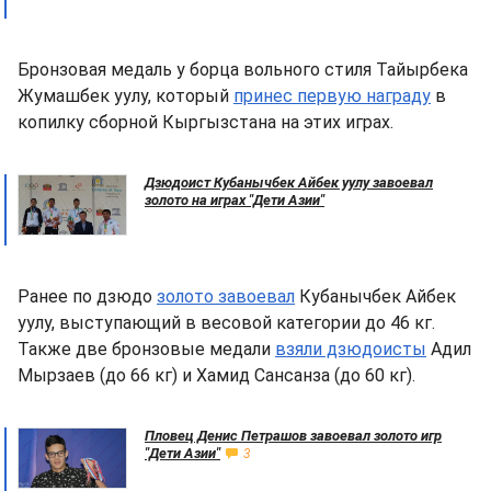
Бронзовая медаль у борца вольного стиля Тайырбека
Жумашбек уулу, который
принес первую награду
в
копилку сборной Кыргызстана на этих играх.
Дзюдоист Кубанычбек Айбек уулу завоевал
золото на играх "Дети Азии"
Ранее по дзюдо
золото завоевал
Кубанычбек Айбек
уулу, выступающий в весовой категории до 46 кг.
Также две бронзовые медали
взяли дзюдоисты
Адил
Мырзаев (до 66 кг) и Хамид Сансанза (до 60 кг).
Пловец Денис Петрашов завоевал золото игр
"Дети Азии"
3