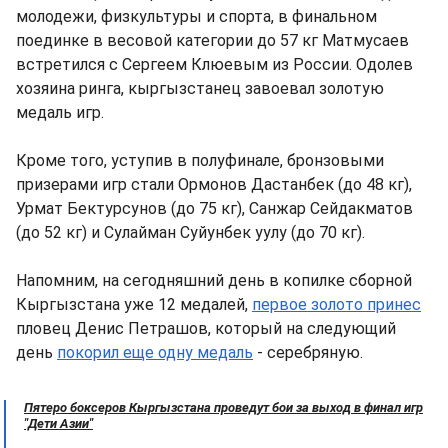
молодежи, физкультуры и спорта, в финальном
поединке в весовой категории до 57 кг Матмусаев
встретился с Сергеем Клюевым из России. Одолев
хозяина ринга, кыргызстанец завоевал золотую
медаль игр.
Кроме того, уступив в полуфинале, бронзовыми
призерами игр стали Ормонов Дастанбек (до 48 кг),
Урмат Бектурсунов (до 75 кг), Санжар Сейдакматов
(до 52 кг) и Сулайман Суйунбек уулу (до 70 кг).
Напомним, на сегодняшний день в копилке сборной
Кыргызстана уже 12 медалей,
первое золото принес
пловец Денис Петрашов, который на следующий
день
покорил еще одну медаль
- серебряную.
Пятеро боксеров Кыргызстана проведут бои за выход в финал игр
"Дети Азии"