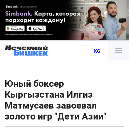
KG
Юный боксер
Кыргызстана Илгиз
Матмусаев завоевал
золото игр "Дети Азии"