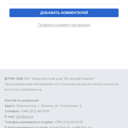
Правила комментирования
@1996-2026
ЗАО "Издательский дом "Вечерний Бишкек"
При размещении материалов на сторонних ресурсах гиперссылка на
источник обязательна.
Контакты редакции:
Адрес:
Кыргызстан, г. Бишкек, ул. Усенбаева, 2.
Телефон:
+996 (312) 88-18-09.
E-mail:
info@vb.kg
Телефон рекламного отдела:
+996 (312) 48-62-03.
E-mail рекламного отдела:
vbavto@vb.kg, vb48k@vb.kg