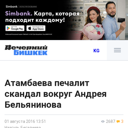
KG
Атамбаева печалит
скандал вокруг Андрея
Бельянинова
01 августа 2016 13:51
2687
3
Назгуль Бегалиева