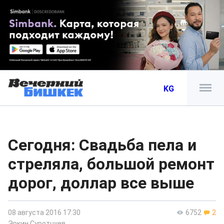
KG
Сегодня: Свадьба пела и
стреляла, большой ремонт
дорог, доллар все выше
08 августа 2016 17:30
6752
2
Эркин Суротчуев