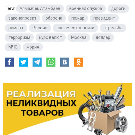
Теги:
Алмазбек Атамбаев
,
военная служба
,
дороги
,
законопроект
,
оборона
,
пожар
,
президент
,
ремонт
,
Россия
,
соотечественники
,
стрельба
,
терроризм
,
курс валют
,
Москва
,
доллар
,
МЧС
,
мэрия