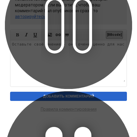
модератором. Если вы хотите, чтобы ваш
комментарий был опубликован сразу, то
авторизуйтесь






[BBcode]
Правила комментирования