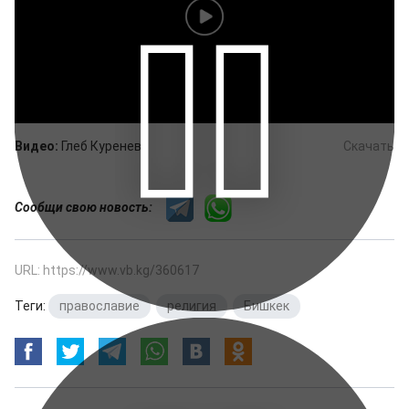
Видео:
Глеб Куренев
Скачать
Сообщи свою новость:
URL: https://www.vb.kg/360617
Теги:
православие
,
религия
,
Бишкек